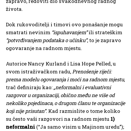
zapravo, redoviti dio svakodnevnog radnog
života.
Dok rukovoditelji i timovi ovo ponašanje mogu
smatrati nevinim
“ispuhavanjem”
ili strateškim
“potvrđivanjem podataka o učinku”
, to je zapravo
ogovaranje na radnom mjestu.
Autorice Nancy Kurland i Lisa Hope Pelled, u
svom istraživačkom radu,
Prenošenje riječi:
prema modelu ogovaranja i moći na radnom mjestu
,
trač definiraju kao:
„neformalni i evaluativni
razgovor u organizaciji, obično među ne više od
nekoliko pojedinaca, o drugom članu te organizacije
koji nije prisutan”.
Kad razmislite o tome koliko
su često vaši razgovori na radnom mjestu
1)
neformalni
(“Ja samo visim u Majinom uredu”);