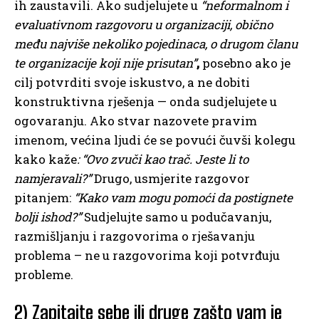
ih zaustavili. Ako sudjelujete u
“neformalnom i
evaluativnom razgovoru u organizaciji, obično
među najviše nekoliko pojedinaca, o drugom članu
te organizacije koji nije prisutan”
,
posebno ako je
cilj potvrditi svoje iskustvo, a ne dobiti
konstruktivna rješenja — onda sudjelujete u
ogovaranju. Ako stvar nazovete pravim
imenom, većina ljudi će se povući čuvši kolegu
kako kaže
: “Ovo zvuči kao trač. Jeste li to
namjeravali?”
Drugo, usmjerite razgovor
pitanjem:
“Kako vam mogu pomoći da postignete
bolji ishod?”
Sudjelujte samo u podučavanju,
razmišljanju i razgovorima o rješavanju
problema – ne u razgovorima koji potvrđuju
probleme.
2) Zapitajte sebe ili druge zašto vam je