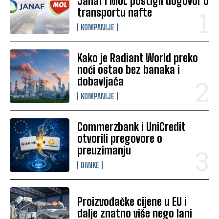
Janaf i MOL postigli dogovor o
transportu nafte
KOMPANIJE
Kako je Radiant World preko
noći ostao bez banaka i
dobavljača
KOMPANIJE
Commerzbank i UniCredit
otvorili pregovore o
preuzimanju
BANKE
Proizvođačke cijene u EU i
dalje znatno više nego lani