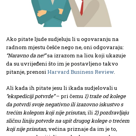
Ako pitate ljude sudjeluju li u ogovaranju na
radnom mjestu češće nego ne, oni odgovaraju:
“Naravno da ne!”
sa izrazom na licu koji ukazuje
da su uvrijeđeni što im je postavljeno takvo
pitanje, prenosi
Harvard Business Review
.
Ali kada ih pitate jesu li ikada sudjelovali u
“ekspediciji potvrde”
– pri čemu
1) traže od kolege
da potvrdi svoje negativno ili izazovno iskustvo s
trećim kolegom koji nije prisutan,
ili
2) pozdravljaju
sličnu liniju potvrde na upit drugog kolege o trećem
koji nije prisutan,
većina priznaje da im je to,