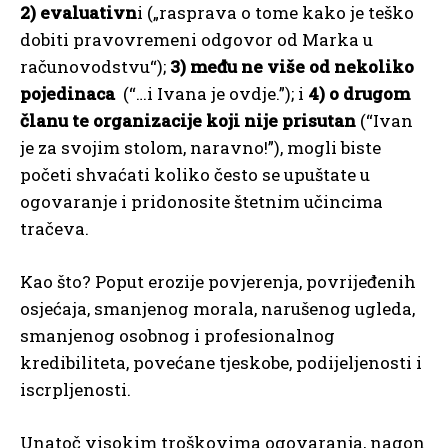
2) evaluativn
i („rasprava o tome kako je teško
dobiti pravovremeni odgovor od Marka u
računovodstvu“);
3) među ne više od nekoliko
pojedinaca
(“…i Ivana je ovdje.”); i
4) o drugom
članu te organizacije koji nije prisutan
(“Ivan
je za svojim stolom, naravno!”), mogli biste
početi shvaćati koliko često se upuštate u
ogovaranje i pridonosite štetnim učincima
tračeva.
Kao što? Poput erozije povjerenja, povrijeđenih
osjećaja, smanjenog morala, narušenog ugleda,
smanjenog osobnog i profesionalnog
kredibiliteta, povećane tjeskobe, podijeljenosti i
iscrpljenosti.
Unatoč visokim troškovima ogovaranja, nagon