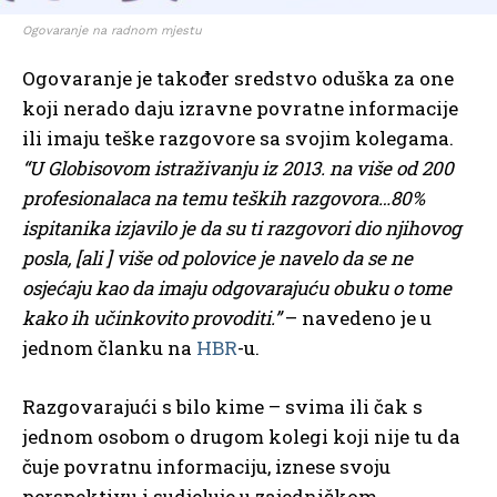
Ogovaranje na radnom mjestu
Ogovaranje je također sredstvo oduška za one
koji nerado daju izravne povratne informacije
ili imaju teške razgovore sa svojim kolegama.
“U Globisovom istraživanju iz 2013. na više od 200
profesionalaca na temu teških razgovora…80%
ispitanika izjavilo je da su ti razgovori dio njihovog
posla, [ali ] više od polovice je navelo da se ne
osjećaju kao da imaju odgovarajuću obuku o tome
kako ih učinkovito provoditi.”
– navedeno je u
jednom članku na
HBR
-u.
Razgovarajući s bilo kime – svima ili čak s
jednom osobom o drugom kolegi koji nije tu da
čuje povratnu informaciju, iznese svoju
perspektivu i sudjeluje u zajedničkom