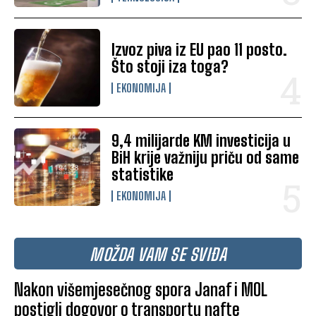
Izvoz piva iz EU pao 11 posto.
Što stoji iza toga?
EKONOMIJA
9,4 milijarde KM investicija u
BiH krije važniju priču od same
statistike
EKONOMIJA
MOŽDA VAM SE SVIĐA
Nakon višemjesečnog spora Janaf i MOL
postigli dogovor o transportu nafte