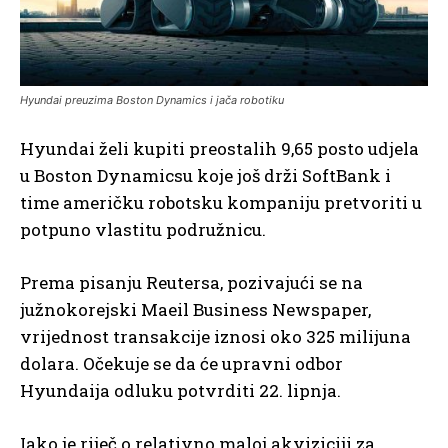
Hyundai preuzima Boston Dynamics i jača robotiku
Hyundai želi kupiti preostalih 9,65 posto udjela
u Boston Dynamicsu koje još drži SoftBank i
time američku robotsku kompaniju pretvoriti u
potpuno vlastitu podružnicu.
Prema pisanju Reutersa, pozivajući se na
južnokorejski Maeil Business Newspaper,
vrijednost transakcije iznosi oko 325 milijuna
dolara. Očekuje se da će upravni odbor
Hyundaija odluku potvrditi 22. lipnja.
Iako je riječ o relativno maloj akviziciji za