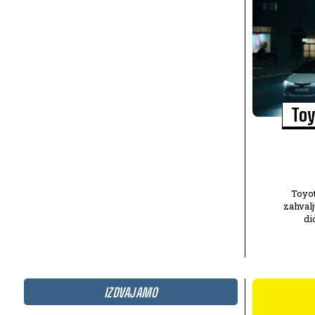
Toy
Toyot
zahvalj
di
IZDVAJAMO