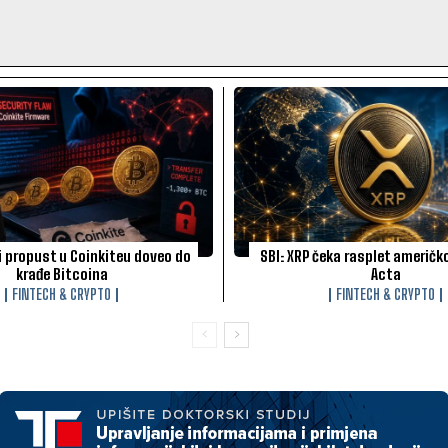
 propust u Coinkiteu doveo do
SBI: XRP čeka rasplet američk
krađe Bitcoina
Acta
FINTECH & CRYPTO
FINTECH & CRYPTO