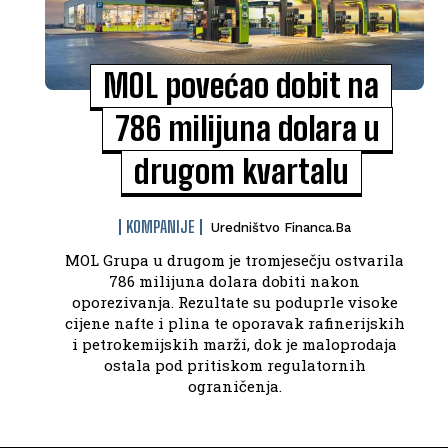
MOL povećao dobit na
786 milijuna dolara u
drugom kvartalu
KOMPANIJE
Uredništvo Financa.ba
MOL Grupa u drugom je tromjesečju ostvarila
786 milijuna dolara dobiti nakon
oporezivanja. Rezultate su poduprle visoke
cijene nafte i plina te oporavak rafinerijskih
i petrokemijskih marži, dok je maloprodaja
ostala pod pritiskom regulatornih
ograničenja.