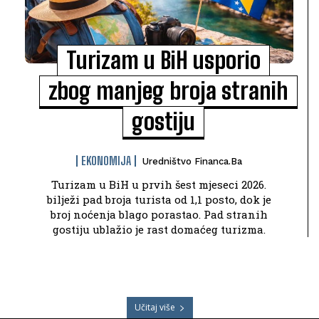
Turizam u BiH usporio
zbog manjeg broja stranih
gostiju
EKONOMIJA
Uredništvo Financa.ba
Turizam u BiH u prvih šest mjeseci 2026.
bilježi pad broja turista od 1,1 posto, dok je
broj noćenja blago porastao. Pad stranih
gostiju ublažio je rast domaćeg turizma.
Učitaj više