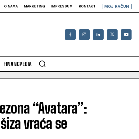
MOJ RAČUN
O NAMA
MARKETING
IMPRESSUM
KONTAKT
FINANCPEDIA
sezona “Avatara”:
nšiza vraća se