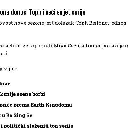
na donosi Toph i veći svijet serije
ovost nove sezone jest dolazak Toph Beifong, jednog
ive-action verziji igrati Miya Cech, a trailer pokazuje
oni.
avljuje:
tove
snije scene borbi
 priče prema Earth Kingdomu
 u Ba Sing Se
i politički složeniji ton serije