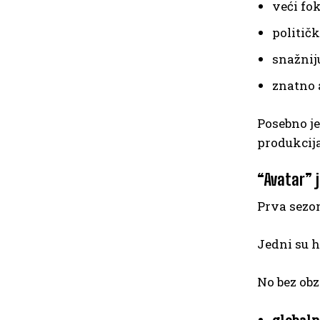
veći fo
političk
snažnij
znatno 
Posebno je
produkcija
“Avatar” 
Prva sezon
Jedni su hv
No bez obzi
globaln