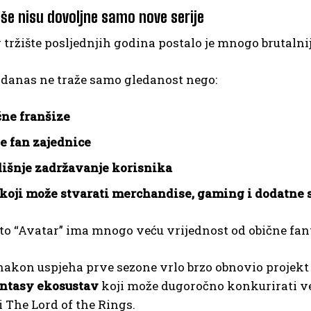
iše nisu dovoljne samo nove serije
tržište posljednjih godina postalo je mnogo brutalni
 danas ne traže samo gledanost nego:
ne franšize
e fan zajednice
išnje zadržavanje korisnika
 koji može stvarati merchandise, gaming i dodatne s
o “Avatar” ima mnogo veću vrijednost od obične fant
 nakon uspjeha prve sezone vrlo brzo obnovio projekt 
fantasy ekosustav
koji može dugoročno konkurirati ve
i The Lord of the Rings.