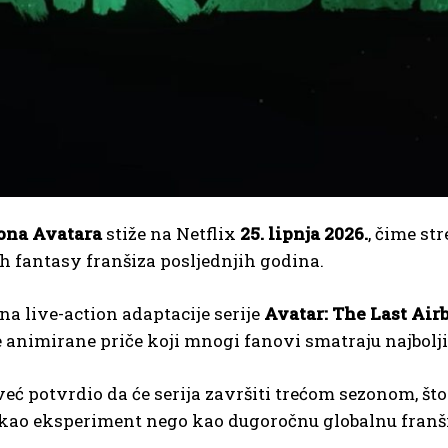
ona Avatara
stiže na
Netflix
25. lipnja 2026.
, čime st
h fantasy franšiza posljednjih godina.
a live-action adaptacije serije
Avatar: The Last Ai
 animirane priče koji mnogi fanovi smatraju najbolj
 već potvrdio da će serija završiti trećom sezonom, š
kao eksperiment nego kao dugoročnu globalnu franši