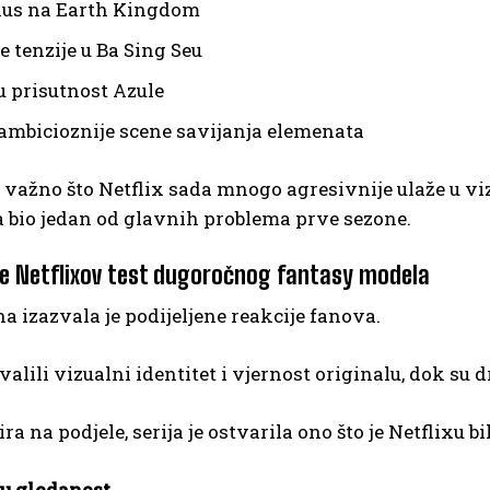
kus na Earth Kingdom
e tenzije u Ba Sing Seu
u prisutnost Azule
ambicioznije scene savijanja elemenata
 važno što Netflix sada mnogo agresivnije ulaže u vizua
 bio jedan od glavnih problema prve sezone.
je Netflixov test dugoročnog fantasy modela
a izazvala je podijeljene reakcije fanova.
alili vizualni identitet i vjernost originalu, dok su dr
ra na podjele, serija je ostvarila ono što je Netflixu bi
u gledanost