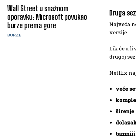
Wall Street u snažnom
Druga sezo
oporavku: Microsoft povukao
Najveća n
burze prema gore
verzije.
BURZE
Lik će u l
drugoj sez
Netflix naj
veće se
komplek
širenje
dolazak
tamniji 