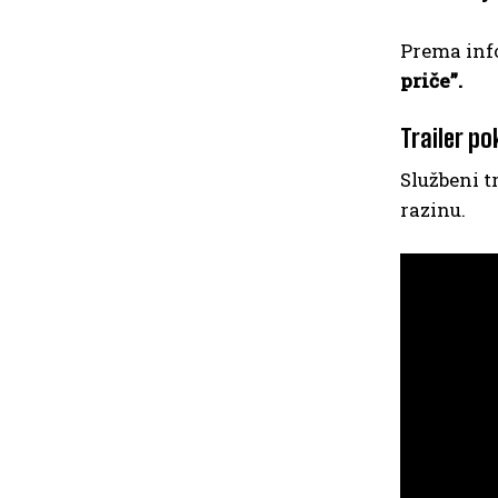
Prema inf
priče”.
Trailer po
Službeni t
razinu.