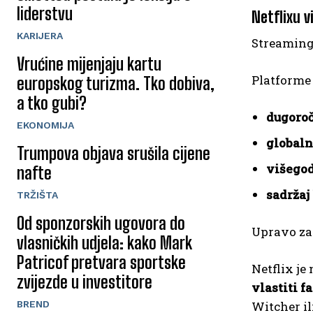
liderstvu
Netflixu v
KARIJERA
Streaming 
Vrućine mijenjaju kartu
Platforme
europskog turizma. Tko dobiva,
a tko gubi?
dugoroč
EKONOMIJA
globaln
Trumpova objava srušila cijene
višegod
nafte
sadržaj
TRŽIŠTA
Od sponzorskih ugovora do
Upravo zat
vlasničkih udjela: kako Mark
Patricof pretvara sportske
Netflix je
zvijezde u investitore
vlastiti 
BREND
Witcher il