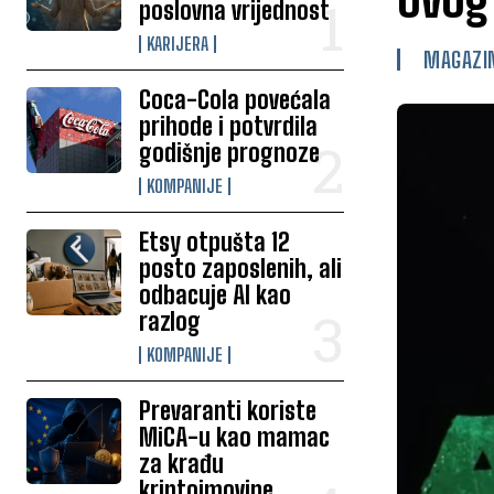
poslovna vrijednost
KARIJERA
MAGAZI
Coca-Cola povećala
prihode i potvrdila
godišnje prognoze
KOMPANIJE
Etsy otpušta 12
posto zaposlenih, ali
odbacuje AI kao
razlog
KOMPANIJE
Prevaranti koriste
MiCA-u kao mamac
za krađu
kriptoimovine