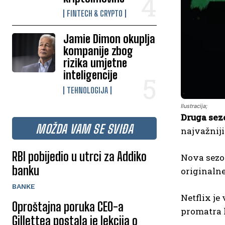
FINTECH & CRYPTO
Jamie Dimon okuplja
kompanije zbog
rizika umjetne
inteligencije
TEHNOLOGIJA
Ilustracija;
Druga sez
MOŽDA VAM SE SVIĐA
najvažniji
RBI pobijedio u utrci za Addiko
Nova sezon
banku
originalne
BANKE
Netflix je
Oproštajna poruka CEO-a
promatra 
Gillettea postala je lekcija o