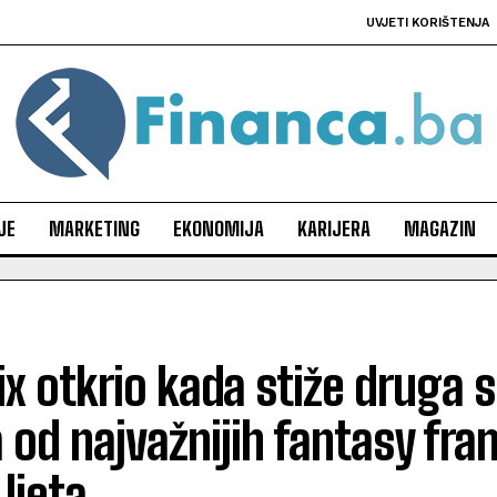
UVJETI KORIŠTENJA
JE
MARKETING
EKONOMIJA
KARIJERA
MAGAZIN
ix otkrio kada stiže druga 
 od najvažnijih fantasy fra
ljeta