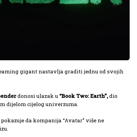
reaming gigant nastavlja graditi jednu od svojih
rbender
donosi ulazak u
“Book Two: Earth”,
dio
im dijelom cijelog univerzuma.
to pokazuje da kompanija “Avatar” više ne
zu.