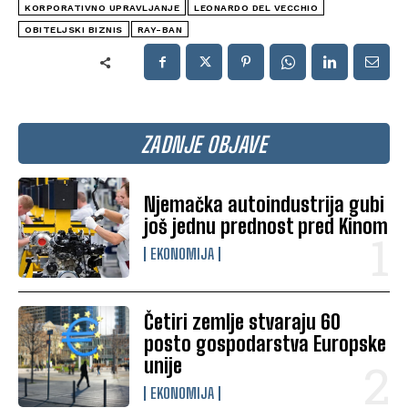
KORPORATIVNO UPRAVLJANJE
LEONARDO DEL VECCHIO
OBITELJSKI BIZNIS
RAY-BAN
ZADNJE OBJAVE
Njemačka autoindustrija gubi
još jednu prednost pred Kinom
EKONOMIJA
Četiri zemlje stvaraju 60
posto gospodarstva Europske
unije
EKONOMIJA