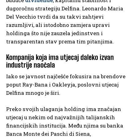
buduće
dividende
, kapitalnu stabilnost i
dugoročnu strategiju Delfina. Leonardo Maria
Del Vecchio tvrdi da su takvi zahtjevi
razumljivi, ali istodobno zamjera upravi
holdinga što nije zauzela jedinstven i
transparentan stav prema tim pitanjima.
Kompanija koja ima utjecaj daleko izvan
industrije naočala
Iako se javnost najčešće fokusira na brendove
poput Ray-Bana i Oakleyja, poslovni utjecaj
Delfina mnogo je širi.
Preko svojih ulaganja holding ima značajan
utjecaj u nekim od najvažnijih talijanskih
financijskih institucija. Među njima su banka
Banca Monte dei Paschi di Siena,