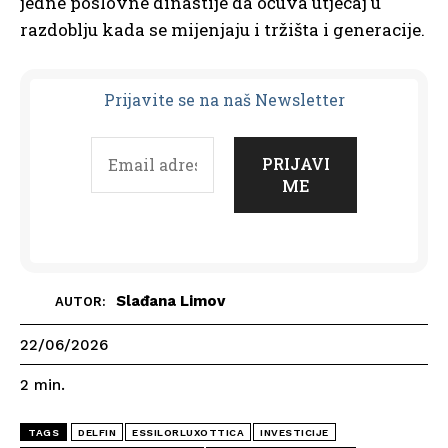
jedne poslovne dinastije da očuva utjecaj u
razdoblju kada se mijenjaju i tržišta i generacije.
Prijavit
e se na naš Newsletter
Slađana Limov
AUTOR:
22/06/2026
2
min.
TAGS
DELFIN
ESSILORLUXOTTICA
INVESTICIJE