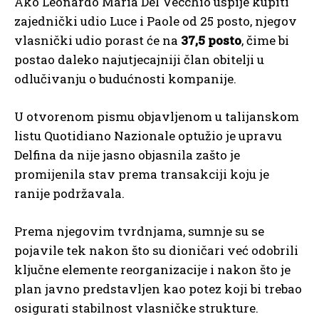
Ako Leonardo Maria Del Vecchio uspije kupiti
zajednički udio Luce i Paole od 25 posto, njegov
vlasnički udio porast će na
37,5 posto
, čime bi
postao daleko najutjecajniji član obitelji u
odlučivanju o budućnosti kompanije.
U otvorenom pismu objavljenom u talijanskom
listu Quotidiano Nazionale optužio je upravu
Delfina da nije jasno objasnila zašto je
promijenila stav prema transakciji koju je
ranije podržavala.
Prema njegovim tvrdnjama, sumnje su se
pojavile tek nakon što su dioničari već odobrili
ključne elemente reorganizacije i nakon što je
plan javno predstavljen kao potez koji bi trebao
osigurati stabilnost vlasničke strukture.