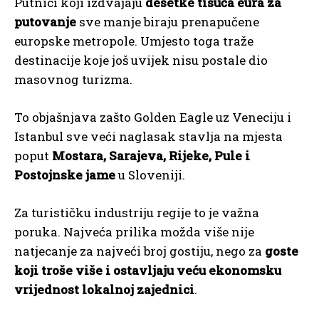
Putnici koji izdvajaju
desetke tisuća eura za
putovanje
sve manje biraju prenapučene
europske metropole. Umjesto toga traže
destinacije koje još uvijek nisu postale dio
masovnog turizma.
To objašnjava zašto Golden Eagle uz Veneciju i
Istanbul sve veći naglasak stavlja na mjesta
poput
Mostara, Sarajeva, Rijeke, Pule i
Postojnske jame
u Sloveniji.
Za turističku industriju regije to je važna
poruka. Najveća prilika možda više nije
natjecanje za najveći broj gostiju, nego za
goste
koji troše više i ostavljaju veću ekonomsku
vrijednost lokalnoj zajednici
.