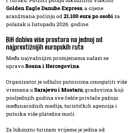
i Tursku. Putnici putuju luksuznim vlakom
Golden Eagle Danube Express
, a cijene
aranžmana počinju od
21.100 eura po osobi
za
polazak u listopadu 2026. godine.
BiH dobiva više prostora na jednoj od
najprestižnijih europskih ruta
Među najvažnijim promjenama nalazi se
upravo
Bosna i Hercegovina
.
Organizator je odlučio putnicima omogućiti više
vremena u
Sarajevu i Mostaru
, gradovima koji
posljednjih godina sve češće privlače pažnju
međunarodnih medija, turističkih agencija i
putnika više platežne moći.
Za luksuzni turizam vrijeme je jedna od