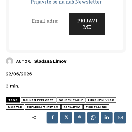
Prijavit
e se na naš Newsletter
Slađana Limov
AUTOR:
22/06/2026
3
min.
TAGS
BALKAN EXPLORER
GOLDEN EAGLE
LUKSUZNI VLAK
MOSTAR
PREMIUM TURIZAM
SARAJEVO
TURIZAM BIH