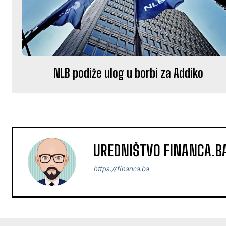
NLB podiže ulog u borbi za Addiko
UREDNIŠTVO FINANCA.B
https://financa.ba