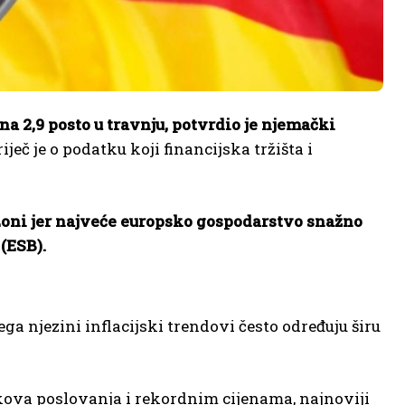
 na 2,9 posto u travnju, potvrdio je njemački
ječ je o podatku koji financijska tržišta i
ozoni jer najveće europsko gospodarstvo snažno
(ESB).
a njezini inflacijski trendovi često određuju širu
ova poslovanja i rekordnim cijenama, najnoviji