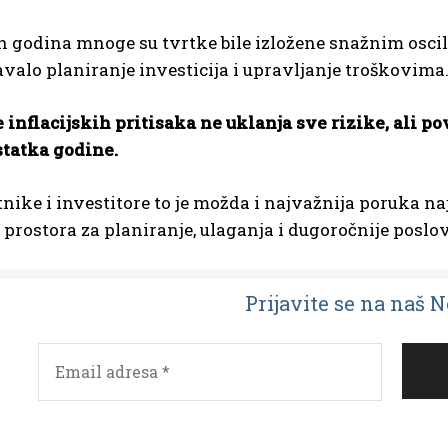
h godina mnoge su tvrtke bile izložene snažnim oscila
žavalo planiranje investicija i upravljanje troškovima
inflacijskih pritisaka ne uklanja sve rizike, ali p
statka godine.
nike i investitore to je možda i najvažnija poruka na
 prostora za planiranje, ulaganja i dugoročnije poslo
Prijavit
e se na naš 