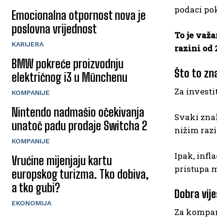
podaci pok
Emocionalna otpornost nova je
poslovna vrijednost
To je važa
KARIJERA
razini od 
BMW pokreće proizvodnju
Što to zn
električnog i3 u Münchenu
Za investi
KOMPANIJE
Nintendo nadmašio očekivanja
Svaki zna
unatoč padu prodaje Switcha 2
nižim raz
KOMPANIJE
Ipak, infl
Vrućine mijenjaju kartu
pristupa m
europskog turizma. Tko dobiva,
a tko gubi?
Dobra vije
EKONOMIJA
Za kompani