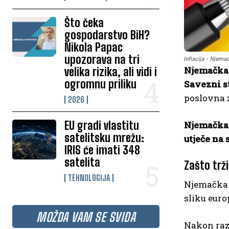
Što čeka
gospodarstvo BiH?
Nikola Papac
upozorava na tri
Inflacija - Njema
Njemačk
velika rizika, ali vidi i
ogromnu priliku
Savezni st
poslovna z
2026
EU gradi vlastitu
Njemačka 
satelitsku mrežu:
utječe na
IRIS će imati 348
satelita
Zašto trž
TEHNOLOGIJA
Njemačka č
sliku eur
MOŽDA VAM SE SVIĐA
Nakon raz