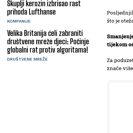
Skuplji kerozin izbrisao rast
prihoda Lufthanse
Posljednji
što je ote
KOMPANIJE
Velika Britanija ćeli zabraniti
Smanjenje 
društvene mreže djeci: Počinje
tijekom o
globalni rat protiv algoritama!
DRUŠTVENE MREŽE
Za poduzet
znače više