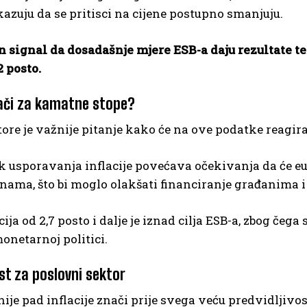
azuju da se pritisci na cijene postupno smanjuju.
n signal da dosadašnje mjere ESB-a daju rezultate te 
2 posto.
ači za kamatne stope?
tore je važnije pitanje kako će na ove podatke reagira
k usporavanja inflacije povećava očekivanja da će 
inama, što bi moglo olakšati financiranje građanima
acija od 2,7 posto i dalje je iznad cilja ESB-a, zbog če
onetarnoj politici.
st za poslovni sektor
je pad inflacije znači prije svega veću predvidljivo