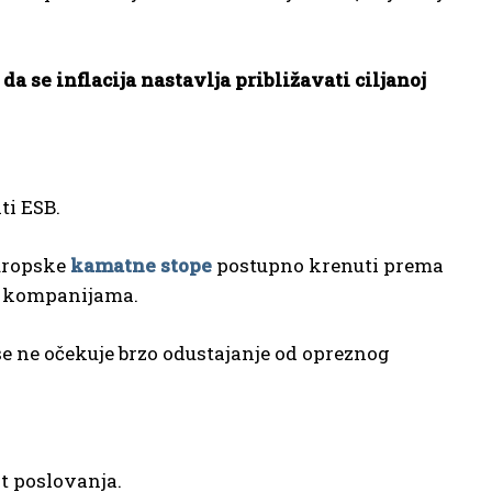
da se inflacija nastavlja približavati ciljanoj
ti ESB.
europske
kamatne stope
postupno krenuti prema
 i kompanijama.
ga se ne očekuje brzo odustajanje od opreznog
st poslovanja.