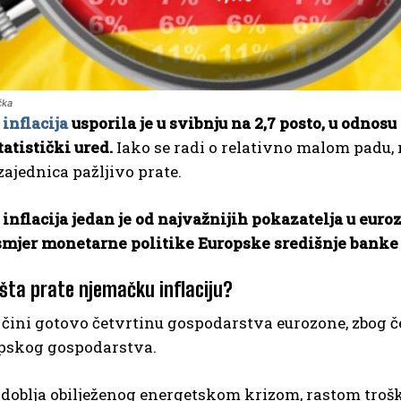
čka
a
inflacija
usporila je u svibnju na 2,7 posto, u odnosu
atistički ured.
Iako se radi o relativno malom padu, ri
ajednica pažljivo prate.
inflacija jedan je od najvažnijih pokazatelja u eur
 smjer monetarne politike Europske središnje banke 
išta prate njemačku inflaciju?
ini gotovo četvrtinu gospodarstva eurozone, zbog čeg
opskog gospodarstva.
doblja obilježenog energetskom krizom, rastom trošk