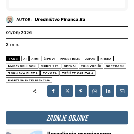
Uredništvo Financa.ba
AUTOR:
01/06/2026
3
min.
TAGS
AI
ARM
ČIPOVI
INVESTICIJE
JAPAN
KIOXIA
MASAYOSHI SON
NIKKEI 225
OPENAI
POLUVODIČI
SOFTBANK
TOKIJSKA BURZA
TOYOTA
TRŽIŠTE KAPITALA
UMJETNA INTELIGENCIJA
ZADNJE OBJAVE