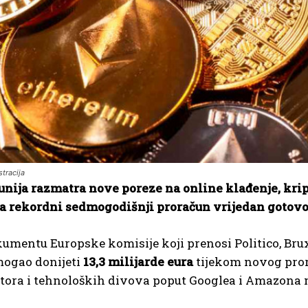
stracija
unija razmatra nove poreze na online klađenje, kri
la rekordni sedmogodišnji proračun vrijedan gotovo 
mentu Europske komisije koji prenosi Politico, Brux
mogao donijeti
13,3 milijarde eura
tijekom novog pror
ktora i tehnoloških divova poput Googlea i Amazona 