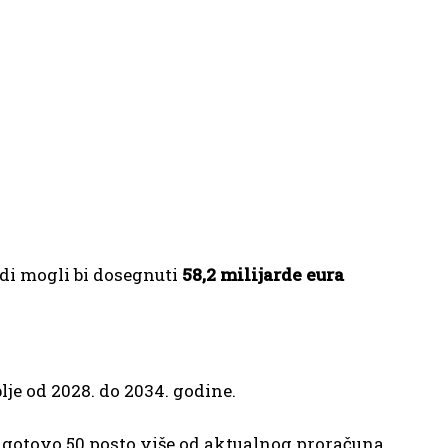
di mogli bi dosegnuti
58,2 milijarde eura
je od 2028. do 2034. godine.
je gotovo 50 posto više od aktualnog proračuna.