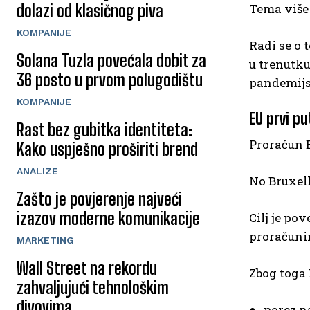
dolazi od klasičnog piva
Tema više 
KOMPANIJE
Radi se o 
Solana Tuzla povećala dobit za
u trenutku
36 posto u prvom polugodištu
pandemijs
KOMPANIJE
EU prvi pu
Rast bez gubitka identiteta:
Proračun E
Kako uspješno proširiti brend
ANALIZE
No Bruxel
Zašto je povjerenje najveći
izazov moderne komunikacije
Cilj je po
proračuni
MARKETING
Wall Street na rekordu
Zbog toga 
zahvaljujući tehnološkim
divovima
porez n