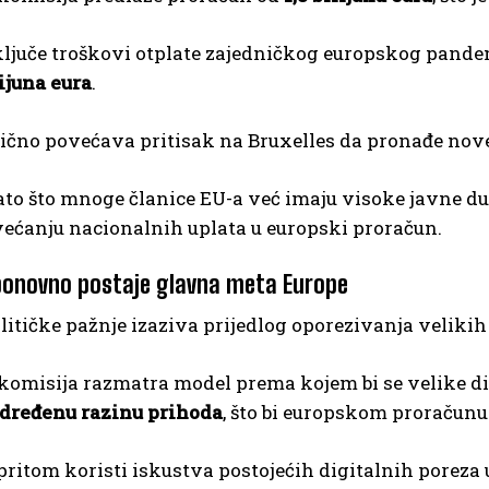
ljuče troškovi otplate zajedničkog europskog pandem
ijuna eura
.
ično povećava pritisak na Bruxelles da pronađe nove
to što mnoge članice EU-a već imaju visoke javne du
ećanju nacionalnih uplata u europski proračun.
ponovno postaje glavna meta Europe
litičke pažnje izaziva prijedlog oporezivanja veliki
komisija razmatra model prema kojem bi se velike d
određenu razinu prihoda
, što bi europskom proračunu 
pritom koristi iskustva postojećih digitalnih poreza u 