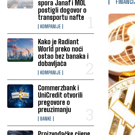
FINANCI
spora Janaf i MOL
postigli dogovor o
transportu nafte
KOMPANIJE
Kako je Radiant
World preko noći
ostao bez banaka i
dobavljača
KOMPANIJE
Commerzbank i
UniCredit otvorili
pregovore o
preuzimanju
BANKE
Proizvođačke cijene