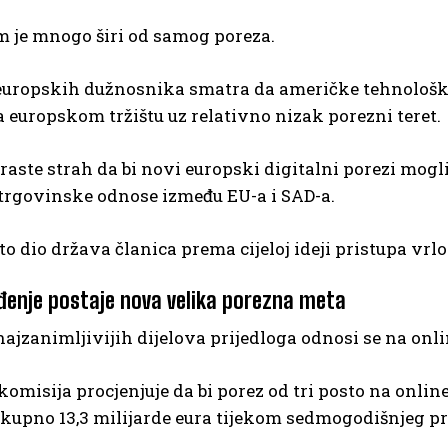
m je mnogo širi od samog poreza.
 europskih dužnosnika smatra da američke tehnolo
 europskom tržištu uz relativno nizak porezni teret.
raste strah da bi novi europski digitalni porezi mo
 trgovinske odnose između EU-a i SAD-a.
o dio država članica prema cijeloj ideji pristupa vrl
ađenje postaje nova velika porezna meta
ajzanimljivijih dijelova prijedloga odnosi se na onli
omisija procjenjuje da bi porez od tri posto na onli
kupno 13,3 milijarde eura tijekom sedmogodišnjeg p