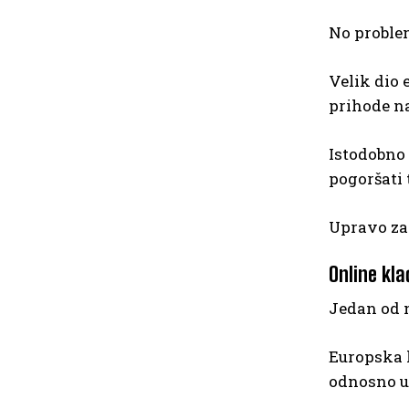
No proble
Velik dio
prihode na
Istodobno 
pogoršati
Upravo zat
Online kl
Jedan od n
Europska k
odnosno u