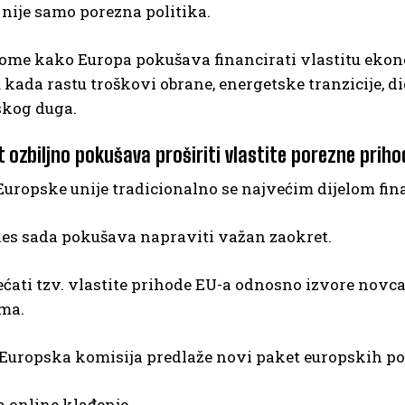
nije samo porezna politika.
tome kako Europa pokušava financirati vlastitu ekon
 kada rastu troškovi obrane, energetske tranzicije, di
kog duga.
t ozbiljno pokušava proširiti vlastite porezne priho
uropske unije tradicionalno se najvećim dijelom fin
les sada pokušava napraviti važan zaokret.
većati tzv. vlastite prihode EU-a odnosno izvore novca
ma.
Europska komisija predlaže novi paket europskih por
a online klađenje