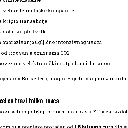
a velike tehnološke kompanije
a kripto transakcije
 dobit kripto tvrtki
 oporezivanje ugljično intenzivnog uvoza
 od trgovanja emisijama CO2
povezane s elektroničkim otpadom i duhanom.
cjenama Bruxellesa, ukupni zajednički porezni priho
elles traži toliko novca
novi sedmogodišnji proračunski okvir EU-a za razdobl
komisija predlaže proračun od
1,8 bilijuna eura
, što 