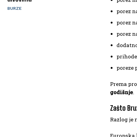
BURZE
porez n
porez n
porez na
dodatno
prihode
poreze 
Prema pro
godišnje
.
Zašto Brux
Razlog je 
Europska 