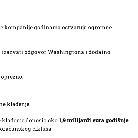
ške kompanije godinama ostvaruju ogromne
gli izazvati odgovor Washingtona i dodatno
o oprezno.
ne klađenje.
ne klađenje donosio oko
1,9 milijardi eura godišnje
roračunskog ciklusa.