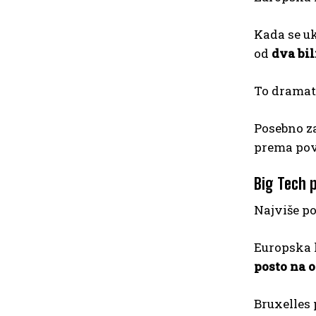
Kada se uk
od
dva bil
To dramat
Posebno za
prema pov
Big Tech 
Najviše po
Europska 
posto na 
Bruxelles 