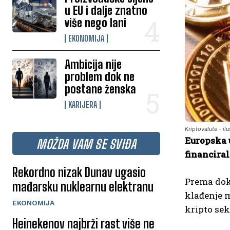
u EU i dalje znatno
više nego lani
EKONOMIJA
Ambicija nije
problem dok ne
postane ženska
KARIJERA
Kriptovalute - ilu
Europska 
MOŽDA VAM SE SVIĐA
financira
Rekordno nizak Dunav ugasio
Prema doku
mađarsku nuklearnu elektranu
klađenje 
EKONOMIJA
kripto se
Heinekenov najbrži rast više ne