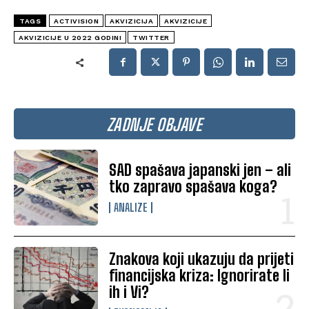
TAGS
ACTIVISION
AKVIZICIJA
AKVIZICIJE
AKVIZICIJE U 2022 GODINI
TWITTER
ZADNJE OBJAVE
SAD spašava japanski jen – ali
tko zapravo spašava koga?
ANALIZE
Znakova koji ukazuju da prijeti
financijska kriza: Ignorirate li
ih i Vi?