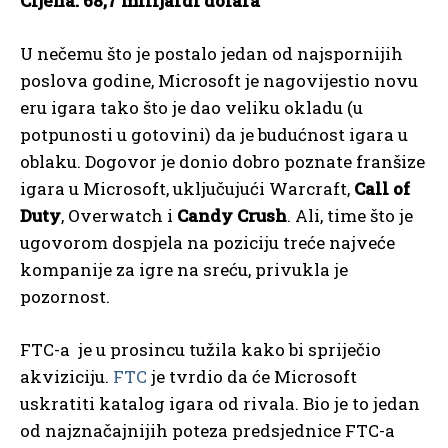
Cijena: 68,7 milijardi dolara
U nečemu što je postalo jedan od najspornijih
poslova godine, Microsoft je nagovijestio novu
eru igara tako što je dao veliku okladu (u
potpunosti u gotovini) da je budućnost igara u
oblaku. Dogovor je donio dobro poznate franšize
igara u Microsoft, uključujući Warcraft,
Call of
Duty
, Overwatch i
Candy Crush
. Ali, time što je
ugovorom dospjela na poziciju treće najveće
kompanije za igre na sreću, privukla je
pozornost.
FTC-a je u prosincu tužila kako bi spriječio
akviziciju.
FTC
je tvrdio da će Microsoft
uskratiti katalog igara od rivala. Bio je to jedan
od najznačajnijih poteza predsjednice FTC-a