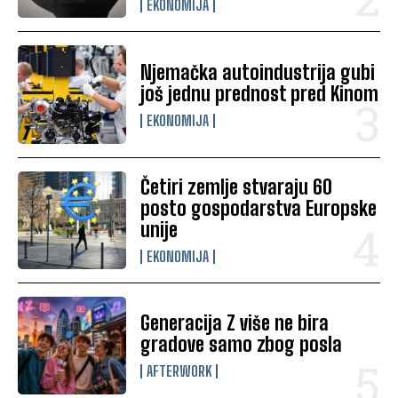
EKONOMIJA
Njemačka autoindustrija gubi
još jednu prednost pred Kinom
EKONOMIJA
Četiri zemlje stvaraju 60
posto gospodarstva Europske
unije
EKONOMIJA
Generacija Z više ne bira
gradove samo zbog posla
AFTERWORK