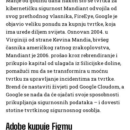
Manje od godinu dana nakon što se tvrtka za
kibernetičku sigurnost Mandiant odvojila od
svog prethodnog vlasnika, FireEye, Google je
objavio veliku ponudu za kupnju tvrtke, koja
ima urede diljem svijeta. Osnovan 2004. u
Virginiji od strane Kevina Mandia, bivšeg
časnika američkog ratnog zrakoplovstva,
Mandiant je 2006. prošao kroz rebrendiranje i
prikupio kapital od ulagača iz Silicijske doline,
pomažući mu da se transformira u moćnu
tvrtku za upravljanje incidentima za tvrtke.
Brend će nastaviti živjeti pod Google Cloudom, a
Google se nada da će ojačati svoje sposobnosti
prikupljanja sigurnosnih podataka – i dovesti
stotine tvrtkinog sigurnosnog osoblja.
Adobe kupuje Figmu