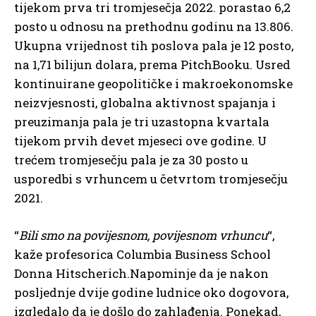
tijekom prva tri tromjesečja 2022. porastao 6,2
posto u odnosu na prethodnu godinu na 13.806.
Ukupna vrijednost tih poslova pala je 12 posto,
na 1,71 bilijun dolara, prema PitchBooku. Usred
kontinuirane geopolitičke i makroekonomske
neizvjesnosti, globalna aktivnost spajanja i
preuzimanja pala je tri uzastopna kvartala
tijekom prvih devet mjeseci ove godine. U
trećem tromjesečju pala je za 30 posto u
usporedbi s vrhuncem u četvrtom tromjesečju
2021.
“
Bili smo na povijesnom, povijesnom vrhuncu
“,
kaže profesorica Columbia Business School
Donna Hitscherich.Napominje da je nakon
posljednje dvije godine ludnice oko dogovora,
izgledalo da je došlo do zahlađenja. Ponekad,