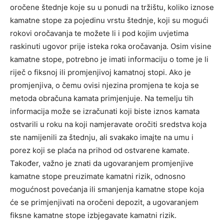
oročene štednje koje su u ponudi na tržištu, koliko iznose
kamatne stope za pojedinu vrstu štednje, koji su mogući
rokovi oročavanja te možete li i pod kojim uvjetima
raskinuti ugovor prije isteka roka oročavanja. Osim visine
kamatne stope, potrebno je imati informaciju o tome je li
riječ o fiksnoj ili promjenjivoj kamatnoj stopi. Ako je
promjenjiva, o čemu ovisi njezina promjena te koja se
metoda obračuna kamata primjenjuje. Na temelju tih
informacija može se izračunati koji biste iznos kamata
ostvarili u roku na koji namjeravate oročiti sredstva koja
ste namijenili za štednju, ali svakako imajte na umu i
porez koji se plaća na prihod od ostvarene kamate.
Također, važno je znati da ugovaranjem promjenjive
kamatne stope preuzimate kamatni rizik, odnosno
mogućnost povećanja ili smanjenja kamatne stope koja
će se primjenjivati na oročeni depozit, a ugovaranjem
fiksne kamatne stope izbjegavate kamatni rizik.