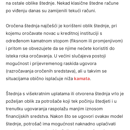
na ostale oblike štednje. Nekad klasične štedne račune
po viđenju danas su zamijenili tekući računi.
Oročena štednja najčešći je korišteni oblik štednje, pri
kojemu oročavate novac u kreditnoj instituciji s
određenom kamatnom stopom (fiksnom ili promjenjivom)
i pritom se obvezujete da se njime nećete koristiti do
isteka roka oročavanja. U većini slučajeva postoji
mogućnost i prijevremenog raskida ugovora
(razročavanja oročenih sredstava), ali u takvim se
situacijama obično isplaćuje niža
kamata
.
Štednja s višekratnim uplatama ili otvorena štednja vrlo je
poželjan oblik za potrošače koji tek počinju štedjeti i u
trenutku ugovaranja raspolažu manjim iznosom
financijskih sredstva. Nakon što se ugovori ovakav model
štednje, potrošač ima mogućnost naknadno uplaćivati