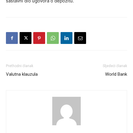
sastavni dio ugovora o depozitu.
Prethodni članak
Sljedeći članak
Valutna klauzula
World Bank