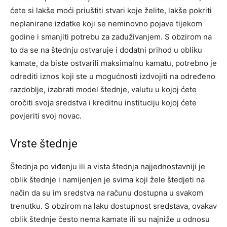
ćete si lakše moći priuštiti stvari koje želite, lakše pokriti
neplanirane izdatke koji se neminovno pojave tijekom
godine i smanjiti potrebu za zaduživanjem. S obzirom na
to da se na štednju ostvaruje i dodatni prihod u obliku
kamate, da biste ostvarili maksimalnu kamatu, potrebno je
odrediti iznos koji ste u mogućnosti izdvojiti na određeno
razdoblje, izabrati model štednje, valutu u kojoj ćete
oročiti svoja sredstva i kreditnu instituciju kojoj ćete
povjeriti svoj novac.
Vrste štednje
Štednja po viđenju ili a vista štednja najjednostavniji je
oblik štednje i namijenjen je svima koji žele štedjeti na
način da su im sredstva na računu dostupna u svakom
trenutku. S obzirom na laku dostupnost sredstava, ovakav
oblik štednje često nema kamate ili su najniže u odnosu