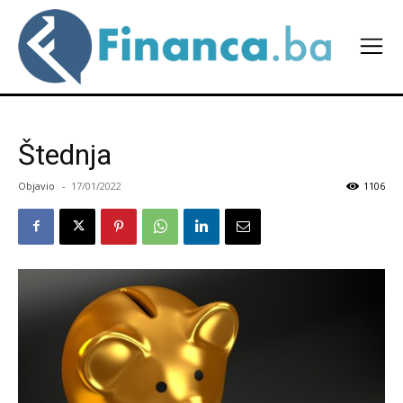
Štednja
Objavio
-
17/01/2022
1106