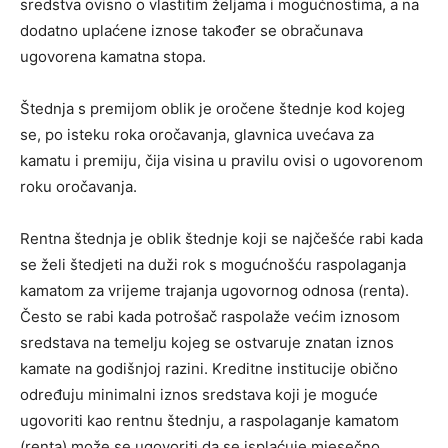
sredstva ovisno o vlastitim željama i mogućnostima, a na
dodatno uplaćene iznose također se obračunava
ugovorena kamatna stopa.
Štednja s premijom oblik je oročene štednje kod kojeg
se, po isteku roka oročavanja, glavnica uvećava za
kamatu i premiju, čija visina u pravilu ovisi o ugovorenom
roku oročavanja.
Rentna štednja je oblik štednje koji se najčešće rabi kada
se želi štedjeti na duži rok s mogućnošću raspolaganja
kamatom za vrijeme trajanja ugovornog odnosa (renta).
Često se rabi kada potrošač raspolaže većim iznosom
sredstava na temelju kojeg se ostvaruje znatan iznos
kamate na godišnjoj razini. Kreditne institucije obično
određuju minimalni iznos sredstava koji je moguće
ugovoriti kao rentnu štednju, a raspolaganje kamatom
(renta) može se ugovoriti da se isplaćuje mjesečno,