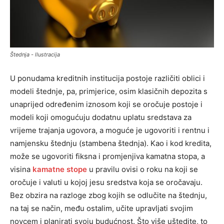
Štednja - llustracija
U ponudama kreditnih institucija postoje različiti oblici i
modeli štednje, pa, primjerice, osim klasičnih depozita s
unaprijed određenim iznosom koji se oročuje postoje i
modeli koji omogućuju dodatnu uplatu sredstava za
vrijeme trajanja ugovora, a moguće je ugovoriti i rentnu i
namjensku štednju (stambena štednja). Kao i kod kredita,
može se ugovoriti fiksna i promjenjiva kamatna stopa, a
visina
kamatne stope
u pravilu ovisi o roku na koji se
oročuje i valuti u kojoj jesu sredstva koja se oročavaju.
Bez obzira na razloge zbog kojih se odlučite na štednju,
na taj se način, među ostalim, učite upravljati svojim
novcem i planirati svoju budućnost. Što više uštedite, to