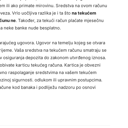
cem ili ako primate mirovinu. Sredstva na ovom računu
za. Vrlo uočljiva razlika je i ta što
na tekućem
ačunu ne
. Također, za tekući račun plaćate mjesečnu
una neke banke nude besplatno.
rajućeg ugovora. Ugovor na temelju kojeg se otvara
rijeme. Vaša sredstva na tekućem računu smatraju se
av osiguranja depozita do zakonom utvrđenog iznosa.
bivate karticu tekućeg računa. Kartica je obvezni
avno raspolaganje sredstvima na vašem tekućem
ezinoj sigurnosti. odlukom ili upravnim postupcima.
račune kod banaka i podliježu nadzoru po osnovi