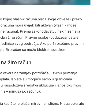
ko kojeg vlasnik računa plaća svoje obveze i preko
roračuna mora uvijek biti aktivan (vlasnik može
rane računa). Prema zakonodavstvu nekih zemalja
jedan žiroračun. Pravne osobe (poduzeća, ostale
e jedinice svog područja. Ako po žiroračunu pravnih
ja, žiroračun se može blokirati sudskom
 na žiro račun
ka otvara na zahtjev potrošača u svrhu primanja
 isplata. Isplate su moguće samo u granicama
 u raspoloživa sredstva uključuje i iznos okvirnog
enja – minusa po računu).
 kao što je plaća, mirovina i slično. Njega otvarate