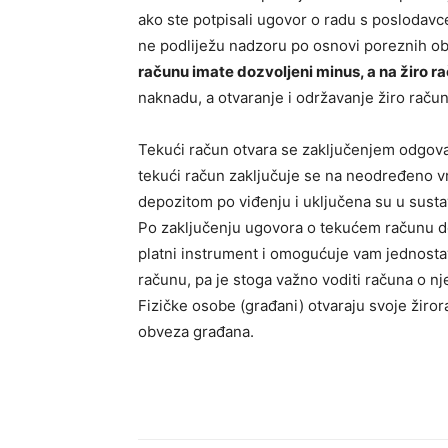
ako ste potpisali ugovor o radu s poslodav
ne podliježu nadzoru po osnovi poreznih obve
računu imate dozvoljeni minus, a na žiro r
naknadu, a otvaranje i održavanje žiro rač
Tekući račun otvara se zaključenjem odgova
tekući račun zaključuje se na neodređeno v
depozitom po viđenju i uključena su u sust
Po zaključenju ugovora o tekućem računu do
platni instrument i omogućuje vam jednost
računu, pa je stoga važno voditi računa o nj
Fizičke osobe (građani) otvaraju svoje žiro
obveza građana.