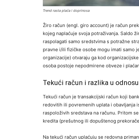
Trend rasta plaća i doprinosa
Žiro račun (engl. giro account) je račun pre
kojeg naplaćuje svoja potraživanja. Saldo ži
raspolagati samo sredstvima s potražne st
pravne i/ili fizičke osobe mogu imati samo 
organizacije) otvaraju ga kod organizacijsk
osoba postoje nepodmirene obveze i plaćan
Tekući račun i razlika u odnosu
Tekući račun je transakcijski račun koji ban
redovitih ili povremenih uplata i obavljanja
raspoloživih sredstava na računu. Pritom se
kredita (prešutnog ili dopuštenog prekorač
Na tekući račun uplaćuju se redovna primanja