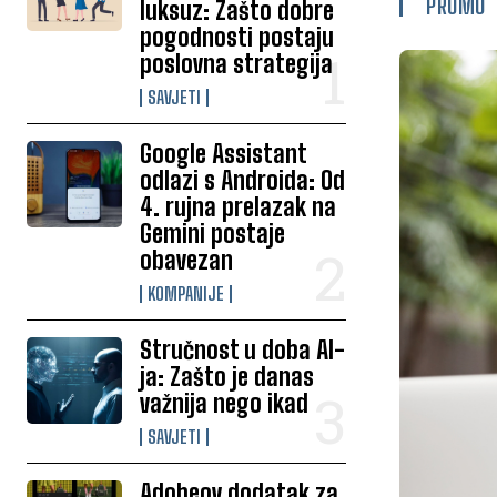
PROMO
luksuz: Zašto dobre
pogodnosti postaju
poslovna strategija
SAVJETI
Google Assistant
odlazi s Androida: Od
4. rujna prelazak na
Gemini postaje
obavezan
KOMPANIJE
Stručnost u doba AI-
ja: Zašto je danas
važnija nego ikad
SAVJETI
Adobeov dodatak za