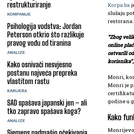
restrukturiranje
Korpa.ba
j
slušaju po
KOMPANIJE
restorana.
Psihologija vodstva: Jordan
Peterson otkrio što razlikuje
“Zbog veli
pravog vođu od tiranina
online plać
ostvarili 
ANALIZE
korisnika”,
Kako osnivači nesvjesno
postanu najveća prepreka
Monri, kom
vlastitom rastu
Monri je p
KARIJERA
certifikat
godine u g
SAD spašava japanski jen – ali
tko zapravo spašava koga?
Kako funk
ANALIZE
Monrijev
Siemens nadmašio očekivanja,