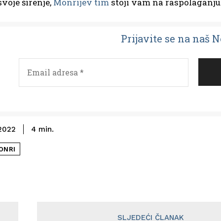
svoje širenje,
Monrijev tim
stoji vam na raspolaganju
Prijavit
e se na naš 
2022
4
min.
ONRI
SLJEDEĆI ČLANAK