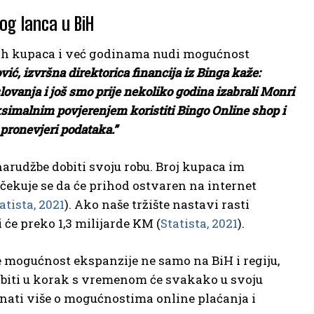
g lanca u BiH
vojih kupaca i već godinama nudi mogućnost
, izvršna direktorica financija iz Binga kaže:
vanja i još smo prije nekoliko godina izabrali Monri
imalnim povjerenjem koristiti Bingo Online shop i
 pronevjeri podataka.”
arudžbe dobiti svoju robu. Broj kupaca im
Očekuje se da će prihod ostvaren na internet
atista, 2021
). Ako naše tržište nastavi rasti
će preko 1,3 milijarde KM (
Statista, 2021
).
e mogućnost ekspanzije ne samo na BiH i regiju,
 i biti u korak s vremenom će svakako u svoju
aznati više o mogućnostima online plaćanja i