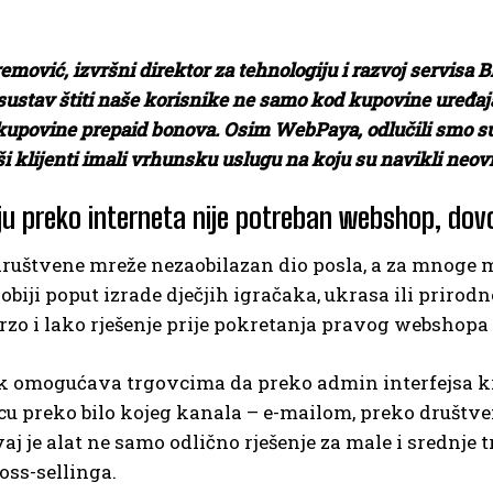
mović, izvršni direktor za tehnologiju i razvoj servisa
sustav štiti naše korisnike ne samo kod kupovine uređaj
 kupovine prepaid bonova. Osim WebPaya, odlučili smo sur
i klijenti imali vrhunsku uslugu na koju su navikli neovi
u preko interneta nije potreban webshop, dovol
društvene mreže nezaobilazan dio posla, a za mnoge 
Hobiji poput izrade dječjih igračaka, ukrasa ili prir
rzo i lako rješenje prije pokretanja pravog webshopa
 omogućava trgovcima da preko admin interfejsa krei
 preko bilo kojeg kanala – e-mailom, preko društveni
aj je alat ne samo odlično rješenje za male i srednje
oss-sellinga.