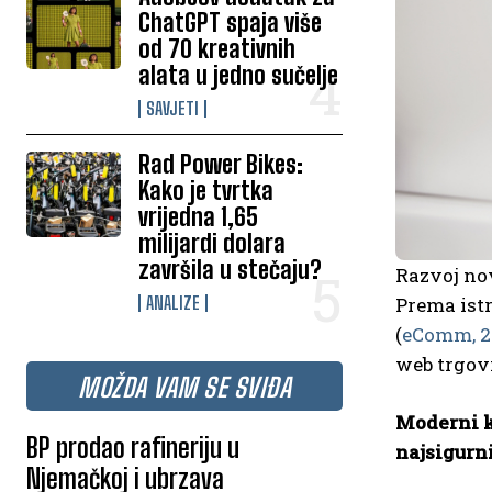
ChatGPT spaja više
od 70 kreativnih
alata u jedno sučelje
SAVJETI
Rad Power Bikes:
Kako je tvrtka
vrijedna 1,65
milijardi dolara
završila u stečaju?
Razvoj nov
ANALIZE
Prema istr
(
eComm, 2
web trgov
MOŽDA VAM SE SVIĐA
Moderni k
BP prodao rafineriju u
najsigurni
Njemačkoj i ubrzava