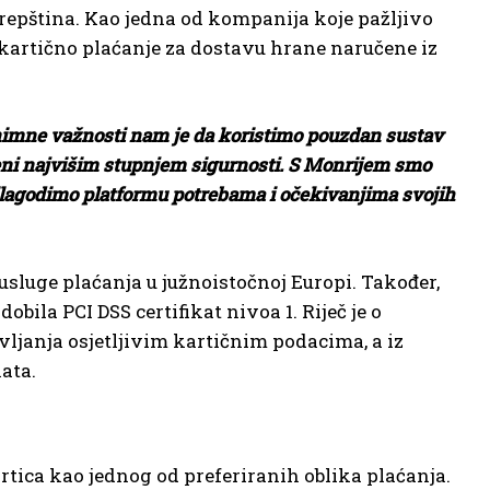
repština. Kao jedna od kompanija koje pažljivo
i kartično plaćanje za dostavu hrane naručene iz
znimne važnosti nam je da koristimo pouzdan sustav
ićeni najvišim stupnjem sigurnosti. S Monrijem smo
ilagodimo platformu potrebama i očekivanjima svojih
usluge plaćanja u južnoistočnoj Europi. Također,
obila PCI DSS certifikat nivoa 1. Riječ je o
ljanja osjetljivim kartičnim podacima, a iz
ata.
ica kao jednog od preferiranih oblika plaćanja.