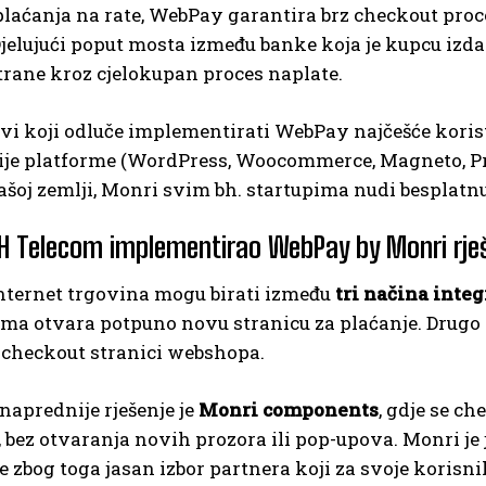
 plaćanja na rate, WebPay garantira brz checkout pr
Djelujući poput mosta između banke koja je kupcu izda
 strane kroz cjelokupan proces naplate.
i koji odluče implementirati WebPay najčešće korist
ije platforme (WordPress, Woocommerce, Magneto, Pr
našoj zemlji, Monri svim bh. startupima nudi besplatn
BH Telecom implementirao WebPay by Monri rje
internet trgovina mogu birati između
tri načina integ
ma otvara potpuno novu stranicu za plaćanje. Drugo r
 checkout stranici webshopa.
jnaprednije rješenje je
Monri components
, gdje se c
bez otvaranja novih prozora ili pop-upova. Monri je
 je zbog toga jasan izbor partnera koji za svoje korisn