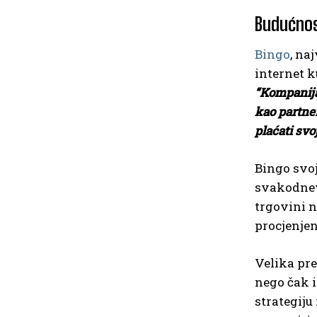
Budućnos
Bingo
, na
internet 
“Kompanija
kao partne
plaćati svo
Bingo svoj
svakodnevn
trgovini n
procjenjen
Velika pre
nego čak i
strategiju