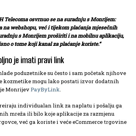
 BH Telecoma osvrnuo se na suradnju s Monrijem:
a na webshopu, već i tijekom plaćanja mjesečnih
adnju s Monrijem proširiti i na mobilnu aplikaciju,
sno o tome koji kanal za plaćanje koriste.“
jno je imati pravi link
mlade poduzetnike su često i sam početak njihove
odne kozmetike mogu lako postati izvor dodatnih
 je Monrijev
PayByLink
.
raju individualan link za naplatu i pošalju ga
h mreža ili bilo koje aplikacije za razmjenu
 trgovce, već ga koriste i veće eCommerce trgovine