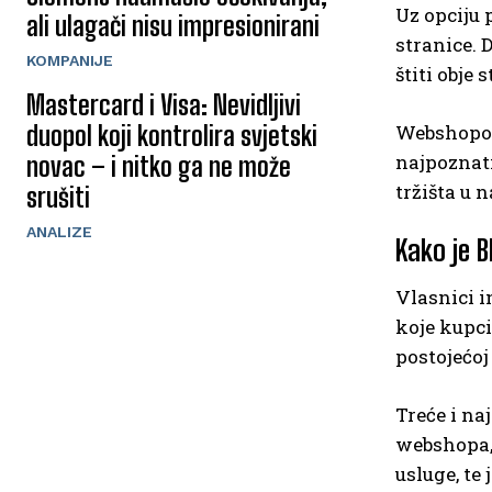
Uz opciju
ali ulagači nisu impresionirani
stranice. 
KOMPANIJE
štiti obje
Mastercard i Visa: Nevidljivi
duopol koji kontrolira svjetski
Webshopov
najpoznat
novac – i nitko ga ne može
tržišta u 
srušiti
ANALIZE
Kako je 
Vlasnici 
koje kupci
postojećoj
Treće i na
webshopa, 
usluge, te