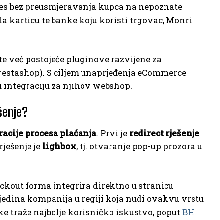
oces bez preusmjeravanja kupca na nepoznate
la karticu te banke koju koristi trgovac, Monri
e već postojeće pluginove razvijene za
estashop). S ciljem unaprjeđenja eCommerce
u integraciju za njihov webshop.
šenje?
racije procesa plaćanja
. Prvi je
redirect rješenje
ješenje je
lighbox
, tj. otvaranje pop-up prozora u
heckout forma integrira direktno u stranicu
 jedina kompanija u regiji koja nudi ovakvu vrstu
ike traže najbolje korisničko iskustvo, poput
BH