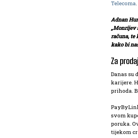
Telecoma
.
Adnan Hure
„Monrijev 
računa, te
kako bi naš
Za prodaj
Danas su 
karijere. 
prihoda. B
PayByLink
svom kupcu
poruka. Ov
tijekom cr