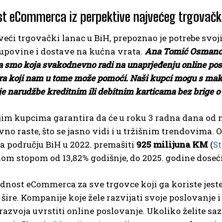
t eCommerca iz perpektive najvećeg trgovačko
jveći trgovački lanac u BiH, prepoznao je potrebe s
kupovine i dostave na kućna vrata.
Ana Tomić Osmanović
 smo koja svakodnevno radi na unaprjeđenju online poslo
ra koji nam u tome može pomoći. Naši kupci mogu s maks
je narudžbe kreditnim ili debitnim karticama bez brige o
im kupcima garantira da će u roku 3 radna dana od n
o raste, što se jasno vidi i u tržišnim trendovima. 
a području BiH u 2022. premašiti
925 milijuna KM
(
St
om stopom od 13,82% godišnje, do 2025. godine doseći 
dnost eCommerca za sve trgovce koji ga koriste jest
 šire. Kompanije koje žele razvijati svoje poslovanje
 razvoja uvrstiti online poslovanje. Ukoliko želite s