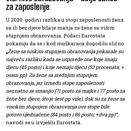
za zaposlenje
U 2020. godini razlika u stopi zaposlenosti žena
sa ili bez djece bila je manja za žene sa višim
stupnjem obrazovanja. Podaci Eurostata
pokazuju da se i kod muškaraca dogodilo slično.
„
Žene sa niskim stupnjem obrazovanja pokazale su
najveću razliku kada se usporede one koje imaju
djecu (45 posto) i koje nemaju djecu (53 procenata; +
osam pp). Za žene sa srednjim stupnjem
obrazovanja, jaz između stope zaposlenosti
neznatno se smanjio (71 posto za majke i 77 posto za
žene bez djece, što je šest pp više), dok su za žene sa
visokim stupnjem obrazovanja ove stope bile
gotovo ujednačene (84 posto i 86 posto; +dva pp)“,
navodi se u izvješću Eurostata.