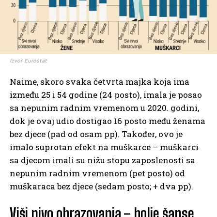
Izvor Eurostat
Naime, skoro svaka četvrta majka koja ima
između 25 i 54 godine (24 posto), imala je posao
sa nepunim radnim vremenom u 2020. godini,
dok je ovaj udio dostigao 16 posto među ženama
bez djece (pad od osam pp). Također, ovo je
imalo suprotan efekt na muškarce – muškarci
sa djecom imali su nižu stopu zaposlenosti sa
nepunim radnim vremenom (pet posto) od
muškaraca bez djece (sedam posto; + dva pp).
Viši nivo obrazovanja – bolje šanse