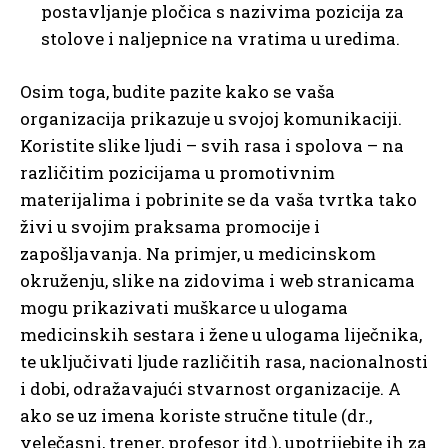
postavljanje pločica s nazivima pozicija za
stolove i naljepnice na vratima u uredima.
Osim toga, budite pazite kako se vaša
organizacija prikazuje u svojoj komunikaciji.
Koristite slike ljudi – svih rasa i spolova – na
različitim pozicijama u promotivnim
materijalima i pobrinite se da vaša tvrtka tako
živi u svojim praksama promocije i
zapošljavanja. Na primjer, u medicinskom
okruženju, slike na zidovima i web stranicama
mogu prikazivati ​​muškarce u ulogama
medicinskih sestara i žene u ulogama liječnika,
te uključivati ​​ljude različitih rasa, nacionalnosti
i dobi, odražavajući stvarnost organizacije. A
ako se uz imena koriste stručne titule (dr.,
velečasni, trener, profesor itd.), upotrijebite ih za