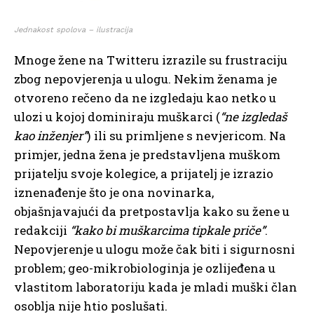
Jednakost spolova – ilustracija
Mnoge žene na Twitteru izrazile su frustraciju
zbog nepovjerenja u ulogu. Nekim ženama je
otvoreno rečeno da ne izgledaju kao netko u
ulozi u kojoj dominiraju muškarci (
“ne izgledaš
kao inženjer”
) ili su primljene s nevjericom. Na
primjer, jedna žena je predstavljena muškom
prijatelju svoje kolegice, a prijatelj je izrazio
iznenađenje što je ona novinarka,
objašnjavajući da pretpostavlja kako su žene u
redakciji
“kako bi muškarcima tipkale priče”
.
Nepovjerenje u ulogu može čak biti i sigurnosni
problem; geo-mikrobiologinja je ozlijeđena u
vlastitom laboratoriju kada je mladi muški član
osoblja nije htio poslušati.