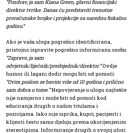
“Pozdrav, ja sam Kiana Green, glavni financijski
direktor tvrtke. Danas ću predstaviti trenutne
proračunske brojke i projekcije za narednu fiskalnu
godinu.
“
Ako je vaša uloga pogrešno identificirana,
pristojno ispravite pogrešno informiranu osobu:
“Zapravo, ja sam
odvjetnik/liječnik/predsjednik/direktor.”
Ovdje
humor ili lagani dodir mogu biti od pomoći:
“Ovim poslom se bavim više od 10 godina i prilično
sam dobra u tome.”
Nepovjerenje u ulogu najčešće
nije namjerno i može biti od pomoći kod
educiranja drugih o našim titulama i
pozicijama. Iako nije isprika, kupci, pacijenti i
klijenti često samo djeluju prema ukorijenjenim
stereotipima. Informiranje drugih o svojoj ulozi