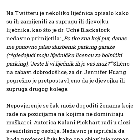
Na Twitteru je nekoliko liječnica opisalo kako
su ih zamijenili za suprugu ili djevojku
liječnika, kao što je dr. Uché Blackstock
nedavno primijetila:
„Po tko zna koji put, danas
me ponovno pitao službenik parking garaže
(**gledajući moju liječničku licencu za bolnički
parking), ‘Jeste li vi liječnik ili je vaš muž?’”
Slično
na zabavi dobrodošlice, za dr. Jennifer Huang
pogrešno je pretpostavljeno da je djevojka ili
supruga drugog kolege.
Nepovjerenje se čak može dogoditi ženama koje
rade na pozicijama na kojima ne dominiraju
muškarci. Autorica Kalani Pickhart radi u ulozi
sveučilišnog osoblja. Nedavno je ispričala da
kada profesori čuju kako ona objavljuje roman,