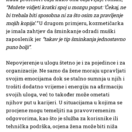
“Možete vidjeti kratki spoj u mozgu poput: ‘Čekaj, ne
bi trebala biti sposobna ni za što osim za pravljenje
mojih kopija’.”
U drugom primjeru, kozmetičarka
je imala zahtjev da šminkanje odradi muški
zaposlenik jer
“takav je tip šminkanja jednostavno
puno bolji”
.
Nepovjerenje u ulogu štetno je i za pojedince i za
organizacije. Ne samo da žene moraju upravljati
svojim emocijama dok se stalno sumnja u njih i
trošiti dodatno vrijeme i energiju na afirmaciju
svojih uloga, već to također može ometati
njihov put u karijeri. U situacijama u kojima se
procjene mogu temeljiti na pravovremenim
odgovorima, kao što je služba za korisnike ili
tehnička podrška, ocjena žena može biti niža