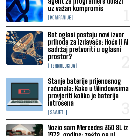
agent za programere dolazi
uz važan kompromis
KOMPANIJE
Bot oglasi postaju novi izvor
prihoda za izdavače: Hoće li AI
sadržaj pretvoriti u oglasni
prostor?
TEHNOLOGIJA
Stanje baterije prijenosnog
računala: Kako u Windowsima
provjeriti koliko je baterija
istrošena
SAVJETI
Vozio sam Mercedes 350 SL iz
1972. godine: zašto ga ni