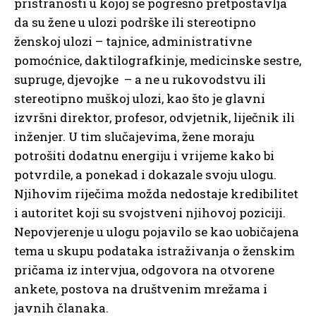
pristranosti u kojoj se pogrešno pretpostavlja
da su žene u ulozi podrške ili stereotipno
ženskoj ulozi – tajnice, administrativne
pomoćnice, daktilografkinje, medicinske sestre,
supruge, djevojke – a ne u rukovodstvu ili
stereotipno muškoj ulozi, kao što je glavni
izvršni direktor, profesor, odvjetnik, liječnik ili
inženjer. U tim slučajevima, žene moraju
potrošiti dodatnu energiju i vrijeme kako bi
potvrdile, a ponekad i dokazale svoju ulogu.
Njihovim riječima možda nedostaje kredibilitet
i autoritet koji su svojstveni njihovoj poziciji.
Nepovjerenje u ulogu pojavilo se kao uobičajena
tema u skupu podataka istraživanja o ženskim
pričama iz intervjua, odgovora na otvorene
ankete, postova na društvenim mrežama i
javnih članaka.