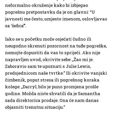
neformalno okruženje kako bi izbjegao
pogrešnu pretpostavku da je on glavni: “U
javnosti me često, umjesto imenom, oslovljavao
sa ‘šefica’”.
Iako se u početku može osjećati čudno ili
neugodno skrenuti pozornost na tuđe pogreške,
nemojte dopustiti da vas to spriječi. Ako nije
napravljen uvod, okrivite sebe: „Žao mi je.
Zaboravio sam te upoznati s Julie Lewis,
predsjednicom naše tvrtke.” Ili okrivite vanjski
čimbenik, poput stresa ili pogrešnog koraka
kolege: „Darryl, bilo je puno promjena prošle
godine. Možda niste shvatili da je Samantha
sada direktorica prodaje. Ona će nam danas
objasniti trenutnu situaciju.”