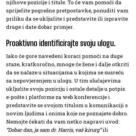
njihove pozicije i titule. To će vam pomoći da
spriječite pogrešne pretpostavke, ponuditi vam
priliku da se uključite i predstavite ili ispravite
druge i date dobar primjer.
Proaktivno identificirajte svoju ulogu.
Iako će gore navedeni koraci pomoći na duge
staze, kratkoročno, mnoge će žene i dalje otkriti
da se nalaze u situacijama u kojima se susreću
sa nepovjerenjem u ulogu. U tim slučajevima
uključite svoju poziciju i ostale detalje u potpis
e-pošte i platforme za web konferencije i
predstavite se svojom titulom u komunikaciji s
novim ljudima i onima koje ne poznajete dobro.
Nemojte čekati da vam netko napravi uvod:
“Dobar dan, ja sam dr. Harris, vaš kirurg”
ili