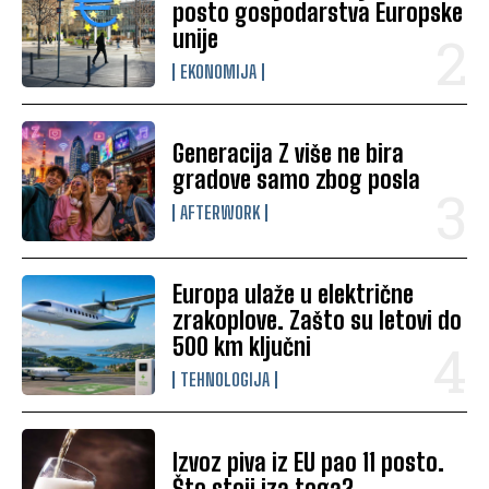
posto gospodarstva Europske
unije
EKONOMIJA
Generacija Z više ne bira
gradove samo zbog posla
AFTERWORK
Europa ulaže u električne
zrakoplove. Zašto su letovi do
500 km ključni
TEHNOLOGIJA
Izvoz piva iz EU pao 11 posto.
Što stoji iza toga?