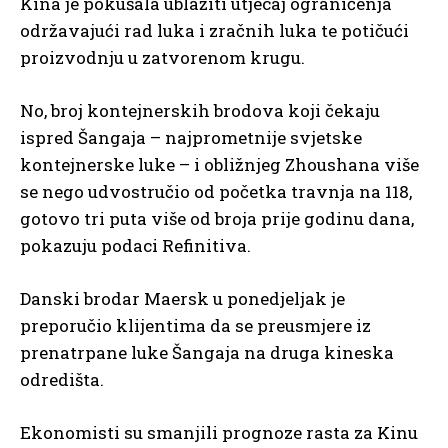
Kina je pokušala ublažiti utjecaj ograničenja
održavajući rad luka i zračnih luka te potičući
proizvodnju u zatvorenom krugu.
No, broj kontejnerskih brodova koji čekaju
ispred Šangaja – najprometnije svjetske
kontejnerske luke – i obližnjeg Zhoushana više
se nego udvostručio od početka travnja na 118,
gotovo tri puta više od broja prije godinu dana,
pokazuju podaci Refinitiva.
Danski brodar Maersk u ponedjeljak je
preporučio klijentima da se preusmjere iz
prenatrpane luke Šangaja na druga kineska
odredišta.
Ekonomisti su smanjili prognoze rasta za Kinu