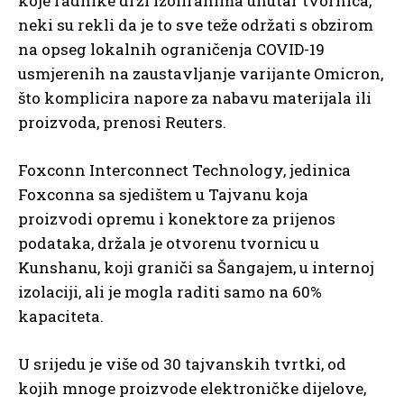
koje radnike drži izoliranima unutar tvornica,
neki su rekli da je to sve teže održati s obzirom
na opseg lokalnih ograničenja COVID-19
usmjerenih na zaustavljanje varijante Omicron,
što komplicira napore za nabavu materijala ili
proizvoda, prenosi Reuters.
Foxconn Interconnect Technology, jedinica
Foxconna sa sjedištem u Tajvanu koja
proizvodi opremu i konektore za prijenos
podataka, držala je otvorenu tvornicu u
Kunshanu, koji graniči sa Šangajem, u internoj
izolaciji, ali je mogla raditi samo na 60%
kapaciteta.
U srijedu je više od 30 tajvanskih tvrtki, od
kojih mnoge proizvode elektroničke dijelove,