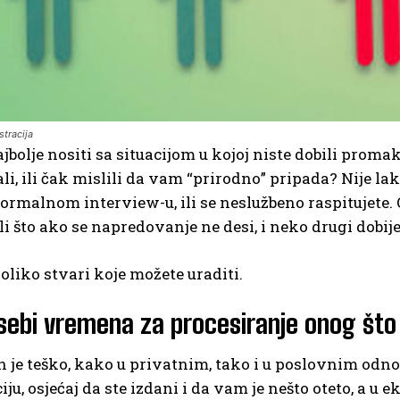
stracija
jbolje nositi sa situacijom u kojoj niste dobili proma
li, ili čak mislili da vam “prirodno” pripada? Nije lak
formalnom interview-u, ili se neslužbeno raspitujete.
li što ako se napredovanje ne desi, i neko drugi dobije 
oliko stvari koje možete uraditi.
 sebi vremena za procesiranje onog što 
en je teško, kako u privatnim, tako i u poslovnim odno
ju, osjećaj da ste izdani i da vam je nešto oteto, a 