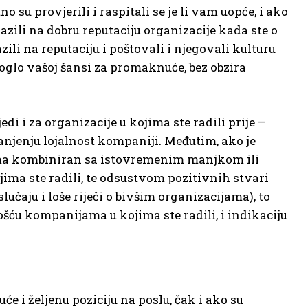
no su provjerili i raspitali se je li vam uopće, i ako
 pazili na dobru reputaciju organizacije kada ste o
zili na reputaciju i poštovali i njegovali kulturu
moglo vašoj šansi za promaknuće, bez obzira
di i za organizacije u kojima ste radili prije –
anjenju lojalnost kompaniji. Međutim, ako je
ama kombiniran sa istovremenim manjkom ili
ma ste radili, te odsustvom pozitivnih stvari
učaju i loše riječi o bivšim organizacijama), to
šću kompanijama u kojima ste radili, i indikaciju
e i željenu poziciju na poslu, čak i ako su