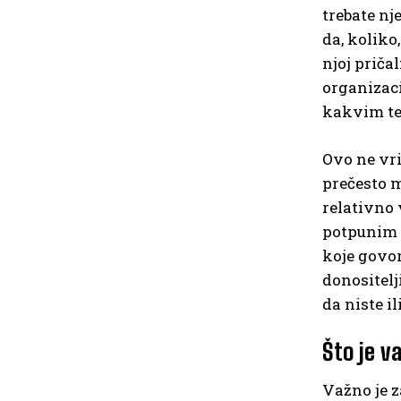
trebate nje
da, koliko
njoj priča
organizaci
kakvim te
Ovo ne vri
prečesto m
relativno
potpunim o
koje govor
donositelj
da niste il
Što je v
Važno je z