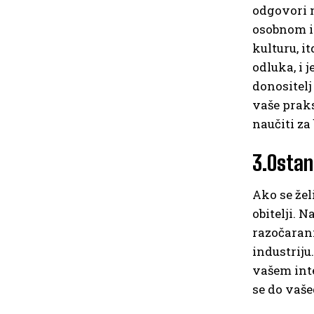
odgovori n
osobnom i 
kulturu, it
odluka, i j
donositelj
vaše praks
naučiti za
3.Ostan
Ako se želi
obitelji. N
razočarani
industriju
vašem inte
se do vaše