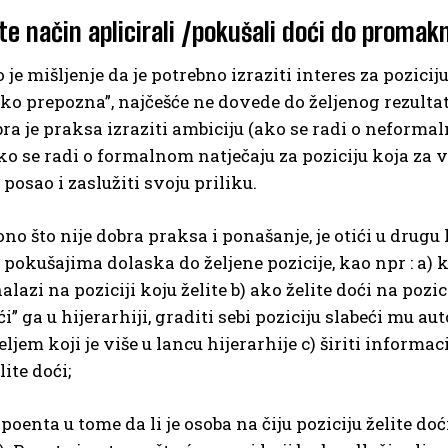
ste način aplicirali /pokušali doći do proma
 je mišljenje da je potrebno izraziti interes za pozicij
ko prepozna”, najčešće ne dovede do željenog rezulta
ra je praksa izraziti ambiciju (ako se radi o neform
ko se radi o formalnom natječaju za poziciju koja za
 posao i zaslužiti svoju priliku.
no što nije dobra praksa i ponašanje, je otići u drugu k
 pokušajima dolaska do željene pozicije, kao npr : a)
alazi na poziciji koju želite b) ako želite doći na pozi
i” ga u hijerarhiji, graditi sebi poziciju slabeći mu a
ljem koji je više u lancu hijerarhije c) širiti informa
lite doći;
 poenta u tome da li je osoba na čiju poziciju želite do