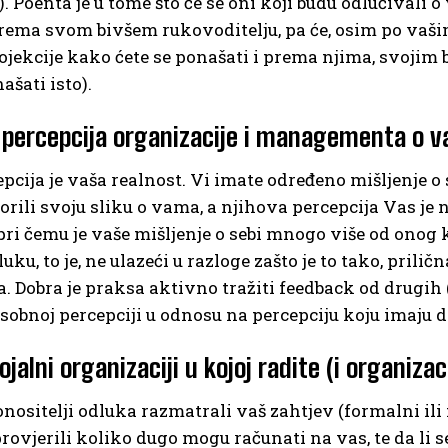
). Poenta je u tome što će se oni koji budu odlučivali 
prema svom bivšem rukovoditelju, pa će, osim po vaš
ojekcije kako ćete se ponašati i prema njima, svojim 
ašati isto).
 percepcija organizacije i managementa o 
pcija je vaša realnost. Vi imate određeno mišljenje o s
vorili svoju sliku o vama, a njihova percepcija Vas je 
 pri čemu je vaše mišljenje o sebi mnogo više od onog 
uku, to je, ne ulazeći u razloge zašto je to tako, prili
. Dobra je praksa aktivno tražiti feedback od drugih 
osobnoj percepciji u odnosu na percepciju koju imaju d
lojalni organizaciji u kojoj radite (i organiza
nositelji odluka razmatrali vaš zahtjev (formalni il
 provjerili koliko dugo mogu računati na vas, te da li