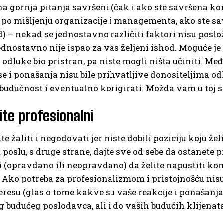
a gornja pitanja savršeni (čak i ako ste savršena komb
po mišljenju organizacije i managementa, ako ste sav
d) – nekad se jednostavno različiti faktori nisu posloži
ednostavno nije ispao za vas željeni ishod. Moguće je i 
 odluke bio pristran, pa niste mogli ništa učiniti. Me
e i ponašanja nisu bile prihvatljive donositeljima odl
 budućnost i eventualno korigirati. Možda vam u toj sit
ite profesionalni
te žaliti i negodovati jer niste dobili poziciju koju žel
a poslu, s druge strane, dajte sve od sebe da ostanete p
 (opravdano ili neopravdano) da želite napustiti kom
. Ako potreba za profesionalizmom i pristojnošću nisu 
resu (glas o tome kakve su vaše reakcije i ponašanj
g budućeg poslodavca, ali i do vaših budućih klijenata