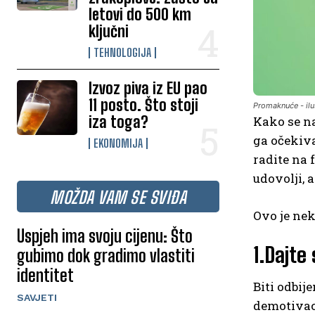
letovi do 500 km
ključni
TEHNOLOGIJA
Izvoz piva iz EU pao
11 posto. Što stoji
Promaknuće - ilu
iza toga?
Kako se na
ga očekiva
EKONOMIJA
radite na 
udovolji, a
MOŽDA VAM SE SVIĐA
Ovo je nek
Uspjeh ima svoju cijenu: Što
1.Dajte
gubimo dok gradimo vlastiti
identitet
Biti odbij
SAVJETI
demotivaci