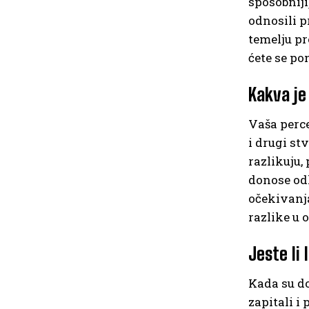
sposobniji
odnosili 
temelju pr
ćete se pon
Kakva je
Vaša perce
i drugi st
razlikuju,
donose odl
očekivanja
razlike u 
Jeste li 
Kada su do
zapitali i