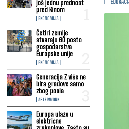
EDUKACI
još jednu prednost
pred Kinom
EKONOMIJA
Četiri zemlje
stvaraju 60 posto
gospodarstva
Europske unije
EKONOMIJA
Generacija Z više ne
bira gradove samo
zbog posla
AFTERWORK
Europa ulaže u
električne
zrakoplove. Zašto su