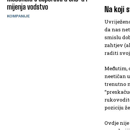
mijenja vodstvo
Na koji 
KOMPANIJE
Uvriježeno
da nas net
smislu dob
zahtjev (a
raditi svoj
Međutim, o
neetičan u
trenutno n
“preskačuć
rukovodite
poziciju že
Ovdje nije