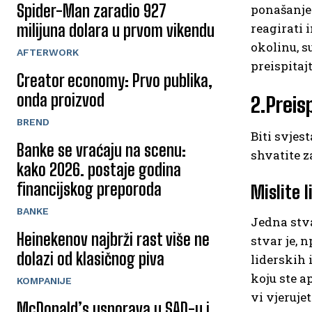
Spider-Man zaradio 927
ponašanje.
milijuna dolara u prvom vikendu
reagirati 
okolinu, su
AFTERWORK
preispitaj
Creator economy: Prvo publika,
onda proizvod
2.Preis
BREND
Biti svjes
Banke se vraćaju na scenu:
shvatite z
kako 2026. postaje godina
financijskog preporoda
Mislite l
BANKE
Jedna stva
Heinekenov najbrži rast više ne
stvar je, n
dolazi od klasičnog piva
liderskih 
koju ste a
KOMPANIJE
vi vjeruje
McDonald’s usporava u SAD-u i