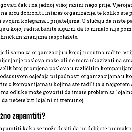
govati čak i na jednoj višoj razini nego prije. Vjerojat
, na srcu dobrobit i interes organizacije, te koliko ste
li svojim kolegama i prijateljima. U slučaju da niste pa
je u kojoj radite, budite sigurni da to nimalo nije po
hničkim znanjima raspolažete.
jedi samo za organizaciju u kojoj trenutno radite. Vrije
ijenjanje poslova može, ali ne mora ukazivati na sm
 velik broj promjena poslova u različitim kompanij
dsustvom osjećaja pripadnosti organizacijama u koji
ite o kompanijama u kojima ste radili (a u najgorem sl
ima odluke može govoriti da imate problem sa lojalno
i da nećete biti lojalni ni trenutnoj.
ažno zapamtiti?
apamtiti kako se može desiti da ne dobijete promaknuć