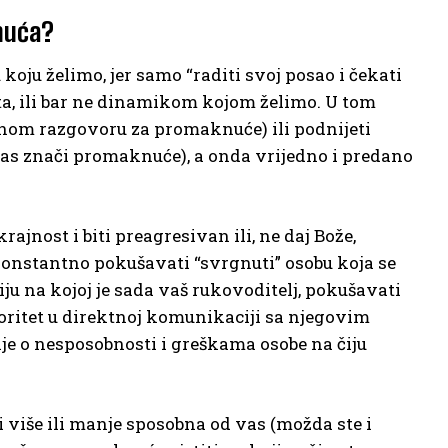
knuća?
u koju želimo, jer samo “raditi svoj posao i čekati
ta, ili bar ne dinamikom kojom želimo. U tom
alnom razgovoru za promaknuće) ili podnijeti
 vas znači promaknuće), a onda vrijedno i predano
rajnost i biti preagresivan ili, ne daj Bože,
 konstantno pokušavati “svrgnuti” osobu koja se
ciju na kojoj je sada vaš rukovoditelj, pokušavati
utoritet u direktnoj komunikaciji sa njegovim
cije o nesposobnosti i greškama osobe na čiju
ći više ili manje sposobna od vas (možda ste i