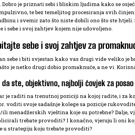
 Dobro je priznati sebi i bliskim ljudima kako se osjeća
impulzivno, te bez temeljitog procesiranja svih činjenic
dbinu i svemir zato što niste dobili ono što ste htjeli.
te i sebe i svoj zahtjev kojem nije udovoljeno.
pitajte sebe i svoj zahtjev za promaknu
tan sebe i biti svjestan kako vas drugi vide veliko je
ašto je netko drugi dobio promaknuće, a ne vi. Korisna
i da ste, objektivno, najbolji čovjek za posao 
r je raditi na trenutnoj poziciji na kojoj radite, i za
pr. voditi svoje sadašnje kolege sa pozicije rukovoditel
i/ili menadžerskih vještina koje su potrebne? Dalje, vje
plicirali trebate provoditi? I konačno, vjeruju li oni
te u strategiju koju trebate provoditi?