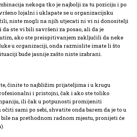
inacija nekoga tko je najbolji za tu poziciju i po
ršeno lojalni i uklapate se u organizacijsku
li, niste mogli na njih utjecati ni vi ni donositelji
da ste vi bili savršeni za posao, ali da je
đutim, ako ste preispitivanjem zaključili da neke
uke u organizaciji, onda razmislite imate li što
uaciji bude jasnije zašto niste izabrani.
ite, činite to najbližim prijateljima i u krugu
rofesionalni i pristojni, čak i ako ste toliko
paniju, ili čak u potpunosti promijeniti
očiti sami po sebi, shvatite onda barem da je to u
a bile na prethodnom radnom mjestu, pronijeti će
).