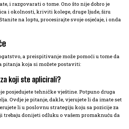
te, i razgovarati o tome. Ono što nije dobro je
a i okolnosti, kriviti kolege, druge ljude, širu
 Stanite na loptu, procesirajte svoje osjećaje, i onda
će
 bogatstvo, a preispitivanje može pomoći u tome da
 pitanja koja si možete postaviti:
za koji ste aplicirali?
 koje posjedujete tehničke vještine. Potpuno druga
ja. Ovdje je pitanje, dakle, vjerujete li da imate set
rujete li u poslovnu strategiju koju sa pozicije za
 koji trebaju donijeti odluku o vašem promaknuću da