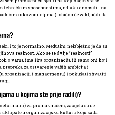
o vašem promaknuću sjetiti na koji način ste se
im tehničkim sposobnostima, odluku donositi i na
budućim rukovoditeljima (i obično će zaključiti da
vama?
ebi, i to je normalno. Međutim, neizbježno je da su
njihova realnost. Ako se te dvije “realnosti”
koji o vama ima šira organizacija ili samo oni koji
čna prepreka za ostvarenje vaših ambicija i
(u organizaciji i managmentu) i pokušati shvatiti
rugi.
cijama u kojima ste prije radili)?
i neformalni) za promaknućem, zacijelo su se
 se uklapate u organizacijsku kulturu koju sada