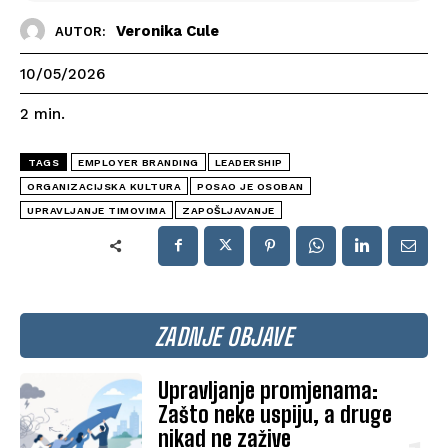
Veronika Cule
AUTOR:
10/05/2026
2
min.
TAGS
EMPLOYER BRANDING
LEADERSHIP
ORGANIZACIJSKA KULTURA
POSAO JE OSOBAN
UPRAVLJANJE TIMOVIMA
ZAPOŠLJAVANJE
ZADNJE OBJAVE
Upravljanje promjenama:
Zašto neke uspiju, a druge
nikad ne zažive