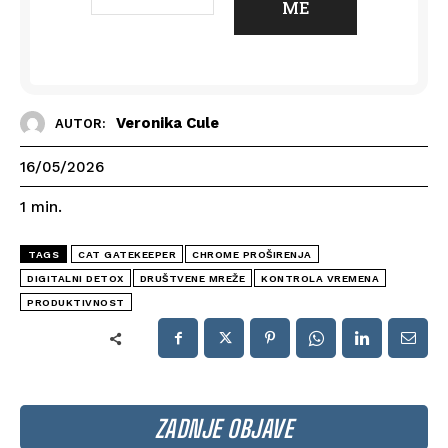
Veronika Cule
AUTOR:
16/05/2026
1
min.
TAGS
CAT GATEKEEPER
CHROME PROŠIRENJA
DIGITALNI DETOX
DRUŠTVENE MREŽE
KONTROLA VREMENA
PRODUKTIVNOST
ZADNJE OBJAVE