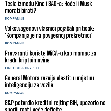
Tesla između Kine i SAD-a: Hoće li Musk
morati birati?
KOMPANIJE
Volkswagenovi vlasnici pojačali pritisak:
‘Kompanija je na povijesnoj prekretnici’
KOMPANIJE
Prevaranti koriste MiCA-u kao mamac za
krađu kriptoimovine
FINTECH & CRYPTO
General Motors razvija vlastitu umjetnu
inteligenciju za vozila
KOMPANIJE
S&P potvrdio kreditni rejting BiH, upozorio na
sporiji rast i veće deficite