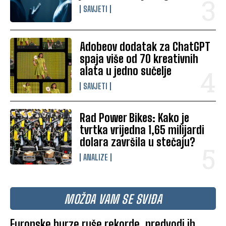
SAVJETI
Adobeov dodatak za ChatGPT
spaja više od 70 kreativnih
alata u jedno sučelje
SAVJETI
Rad Power Bikes: Kako je
tvrtka vrijedna 1,65 milijardi
dolara završila u stečaju?
ANALIZE
MOŽDA VAM SE SVIĐA
Europske burze ruše rekorde, predvodi ih