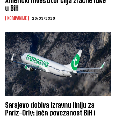
Američki investitor cilja zračne luke
u BiH
KOMPANIJE
26/03/2026
Sarajevo dobiva izravnu liniju za
Pariz-Orly: jača povezanost BiH i