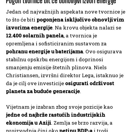
Pogon tvornice bit će obnovljivi izvori energije
Jedan od najvažnijih aspekata nove tvornice je
to što će biti
pogonjena isključivo obnovljivim
izvorima energije
. Na krovu objekta nalazi se
12.400 solarnih panela
, a tvornica je
opremljena i sofisticiranim sustavom za
pohranu energije u baterijama
. Ovo osigurava
stabilnu opskrbu energijom i doprinosi
smanjenju emisije štetnih plinova. Niels
Christiansen, izvršni direktor Lega, istaknuo je
da je cilj ove investicije
osigurati održivost
planeta za buduće generacije
.
Vijetnam je izabran zbog svoje pozicije kao
jedne od najbrže rastućih industrijskih
ekonomija u Aziji
. Zemlja se brzo razvija, a
proizvodnja čini oko
petinu BDP-a
i troši