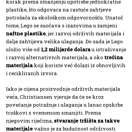
korak prema smanjenju upotrebe jednokratne
plastike, što odgovara na rastuće zahtjeve
potrošača za ekološkom odgovornošću. Unatoč
tome, Lego se suočava s izazovima u zamjeni
naftne plastike
, jer razvoj održivih materijala i
dalje zahtijeva velika ulaganja. Do sada je Lego
uložio više od
1,2 milijarde dolara
u istraživanje
i razvoj alternativnih materijala, a oko
trećina
materijala
koji koriste već dolazi iz obnovljivih
i recikliranih izvora.
Iako je cijena proizvodnje održivih materijala
veća, Christiansen vjeruje da će se kroz
povećanje potražnje i ulaganja u lanac opskrbe
troškovi s vremenom smanjiti. Prema
njegovim riječima,
stvaranje tržišta za takve
materijale
važno je za budućnost održivosti