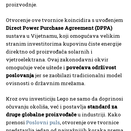
proizvodnje.
Otvorenje ove tvornice koincidira s uvođenjem
Direct Power Purchase Agreement (DPPA)
sustava u Vijetnamu, koji omogućava velikim
stranim investitorima kupovinu čiste energije
direktno od proizvođača solarnih i
vjetroelektrana. Ovaj zakonodavni okvir
omogućuje veće uštede i
povećava održivost
poslovanja
jer se zaobilazi tradicionalni model
ovisnosti o državnim mrežama.
Kroz ovu investiciju Lego ne samo da doprinosi
očuvanju okoliša, već i postavlja
standard za
druge globalne proizvođače
u industriji. Kako
prenosi
Poslovni puls
, otvorenje ove tvornice
predstavlja jedan od najvažnijih koraka prema