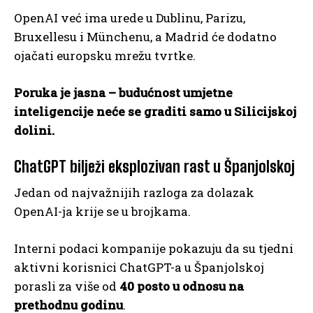
OpenAI već ima urede u Dublinu, Parizu,
Bruxellesu i Münchenu, a Madrid će dodatno
ojačati europsku mrežu tvrtke.
Poruka je jasna – budućnost umjetne
inteligencije neće se graditi samo u Silicijskoj
dolini.
ChatGPT bilježi eksplozivan rast u Španjolskoj
Jedan od najvažnijih razloga za dolazak
OpenAI-ja krije se u brojkama.
Interni podaci kompanije pokazuju da su tjedni
aktivni korisnici ChatGPT-a u Španjolskoj
porasli za više od
40 posto u odnosu na
prethodnu godinu
.