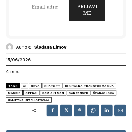
Slađana Limov
AUTOR:
15/06/2026
4
min.
TAGS
AI
BBVA
CHATGPT
DIGITALNA TRANSFORMACIJA
MADRID
OPENAI
SAM ALTMAN
SANTANDER
ŠPANJOLSKA
UMJETNA INTELIGENCIJA