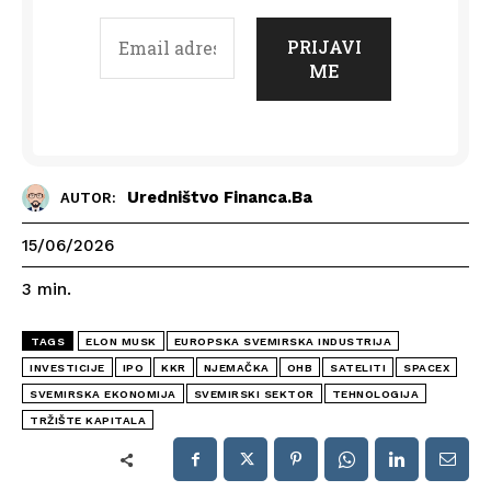
Uredništvo Financa.ba
AUTOR:
15/06/2026
3
min.
TAGS
ELON MUSK
EUROPSKA SVEMIRSKA INDUSTRIJA
INVESTICIJE
IPO
KKR
NJEMAČKA
OHB
SATELITI
SPACEX
SVEMIRSKA EKONOMIJA
SVEMIRSKI SEKTOR
TEHNOLOGIJA
TRŽIŠTE KAPITALA