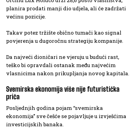
Orchid Lux Holdco drži 28,6 posto vlasništva,
planira prodati manji dio udjela, ali će zadržati
većinu pozicije.
Takav potez tržište obično tumači kao signal
povjerenja u dugoročnu strategiju kompanije.
Da najveći dioničari ne vjeruju u budući rast,
teško bi opravdali ostanak među najvećim
vlasnicima nakon prikupljanja novog kapitala.
Svemirska ekonomija više nije futuristička
priča
Posljednjih godina pojam “svemirska
ekonomija” sve češće se pojavljuje u izvješćima
investicijskih banaka.