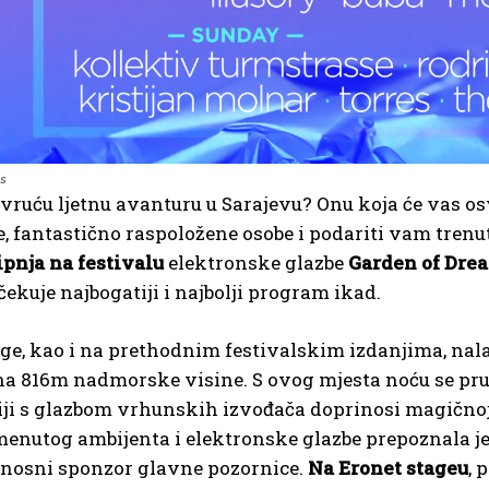
ms
a vruću ljetnu avanturu u Sarajevu? Onu koja će vas osv
, fantastično raspoložene osobe i podariti vam trenu
lipnja
na festivalu
elektronske glazbe
Garden of Dre
čekuje najbogatiji i najbolji program ikad.
ge, kao i na prethodnim festivalskim izdanjima, nal
na 816m nadmorske visine. S ovog mjesta noću se pru
ji s glazbom vrhunskih izvođača doprinosi magičnoj
menutog ambijenta i elektronske glazbe prepoznala 
onosni sponzor glavne pozornice.
Na Eronet stageu
, 