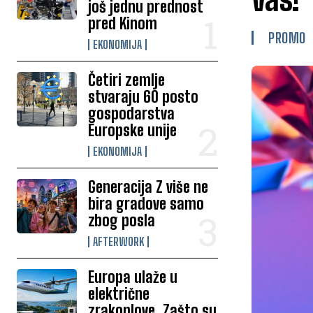
još jednu prednost
pred Kinom
PROMO
EKONOMIJA
Četiri zemlje
stvaraju 60 posto
gospodarstva
Europske unije
EKONOMIJA
Generacija Z više ne
bira gradove samo
zbog posla
AFTERWORK
Europa ulaže u
električne
zrakoplove. Zašto su