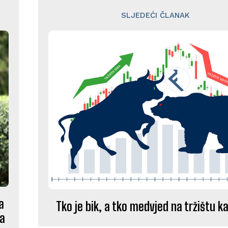
SLJEDEĆI ČLANAK
a
Tko je bik, a tko medvjed na tržištu k
ka