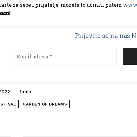
karte za sebe i prijatelje, možete to učiniti putem
www.
eam!
Prijavit
e se na naš 
2022
1
min.
ESTIVAL
GARDEN OF DREAMS