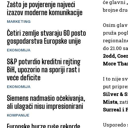
će glavni 
Zašto je povjerenje najveći
brojne dru
izazov moderne komunikacije
MARKETING
Osim glavn
Četiri zemlje stvaraju 60 posto
pruža pogl
gospodarstva Europske unije
regionalne
do 21.00 sa
EKONOMIJA
2odd, Coe
S&P potvrdio kreditni rejting
More Than
BiH, upozorio na sporiji rast i
veće deficite
I to nije 
put pripr
EKONOMIJA
Silver & 
Siemens nadmašio očekivanja,
Mista
, za
ali ulagači nisu impresionirani
Surreal i 
KOMPANIJE
Usporedo s
Europske burze ruše rekorde,