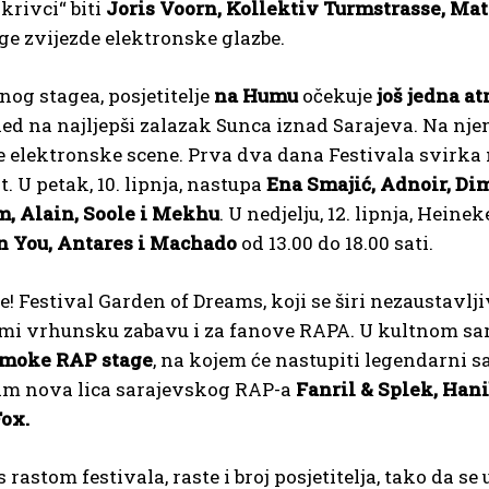
„krivci“ biti
Joris Voorn, Kollektiv Turmstrasse, Mat
ge zvijezde elektronske glazbe.
og stagea, posjetitelje
na Humu
očekuje
još jedna at
ed na najljepši zalazak Sunca iznad Sarajeva. Na nje
 elektronske scene. Prva dva dana Festivala svirka na
t. U petak, 10. lipnja, nastupa
Ena Smajić, Adnoir, Dim
m, Alain, Soole i Mekhu
. U nedjelju, 12. lipnja, Hein
 You, Antares i Machado
od 13.00 do 18.00 sati.
sve! Festival Garden of Dreams, koji se širi nezaustav
emi vrhunsku zabavu i za fanove RAPA. U kultnom sa
Smoke RAP stage
, na kojem će nastupiti legendarni s
tim nova lica sarajevskog RAP-a
Fanril & Splek, Hani
Fox.
 rastom festivala, raste i broj posjetitelja, tako da se