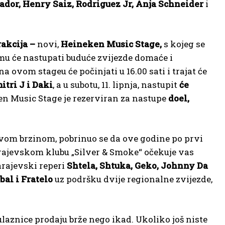
ador, Henry Saiz, Rodriguez Jr, Anja Schneider
i
rakcija –
novi,
Heineken Music Stage,
s kojeg se
mu će nastupati buduće zvijezde domaće i
 ovom stageu će počinjati u 16.00 sati i trajat će
itri J i Daki
, a u subotu, 11. lipnja, nastupit
će
eken Music Stage je rezerviran za nastupe
doel,
ljivom brzinom, pobrinuo se da ove godine po prvi
rajevskom klubu „Silver & Smoke“ očekuje vas
arajevski reperi
Shtela, Shtuka, Geko, Johnny Da
bal i Fratelo
uz podršku dvije regionalne zvijezde,
 ulaznice prodaju brže nego ikad. Ukoliko još niste