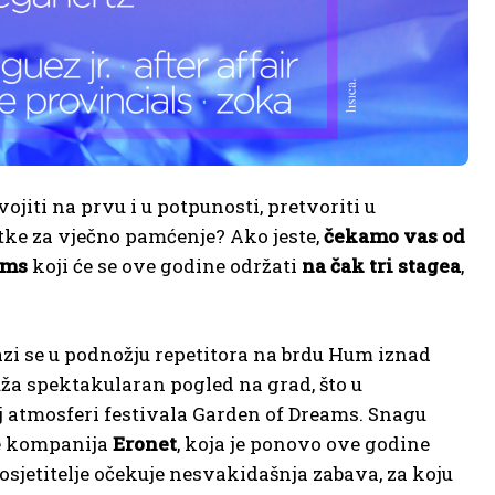
ojiti na prvu i u potpunosti, pretvoriti u
tke za vječno pamćenje? Ako jeste,
čekamo vas od
ams
koji će se ove godine održati
na čak tri stagea
,
azi se u podnožju repetitora na brdu Hum iznad
ža spektakularan pogled na grad, što u
 atmosferi festivala Garden of Dreams. Snagu
je kompanija
Eronet
, koja je ponovo ove godine
posjetitelje očekuje nesvakidašnja zabava, za koju