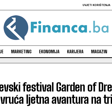
UVJETI KORIŠTENJA
JE
MARKETING
EKONOMIJA
KARIJERA
MAGAZIN
evski festival Garden of Dr
: vruća ljetna avantura na t