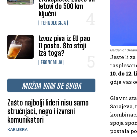
letovi do 500 km
ključni
TEHNOLOGIJA
Izvoz piva iz EU pao
11 posto. Što stoji
Garden of Drea
iza toga?
Jeste li z
EKONOMIJA
rasplesane
10. do 12. 
gdje vas o
MOŽDA VAM SE SVIĐA
Glavni sta
Zašto najbolji lideri nisu samo
Sarajeva, 
stručnjaci, nego i izvrsni
kombinaci
komunikatori
spoja spo
KARIJERA
postala p