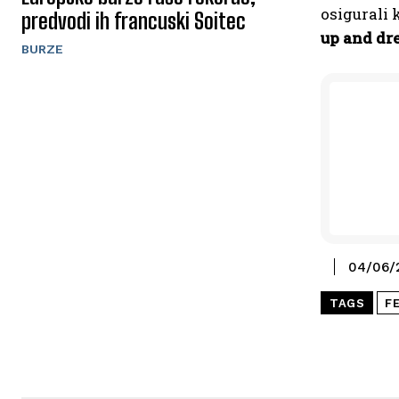
osigurali 
predvodi ih francuski Soitec
up and dr
BURZE
04/06/
TAGS
F