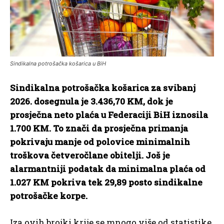
Sindikalna potrošačka košarica u BiH
Sindikalna potrošačka košarica za svibanj
2026. dosegnula je 3.436,70 KM, dok je
prosječna neto plaća u Federaciji BiH iznosila
1.700 KM. To znači da prosječna primanja
pokrivaju manje od polovice minimalnih
troškova četveročlane obitelji. Još je
alarmantniji podatak da minimalna plaća od
1.027 KM pokriva tek 29,89 posto sindikalne
potrošačke korpe.
Iza ovih brojki krije se mnogo više od statistike.