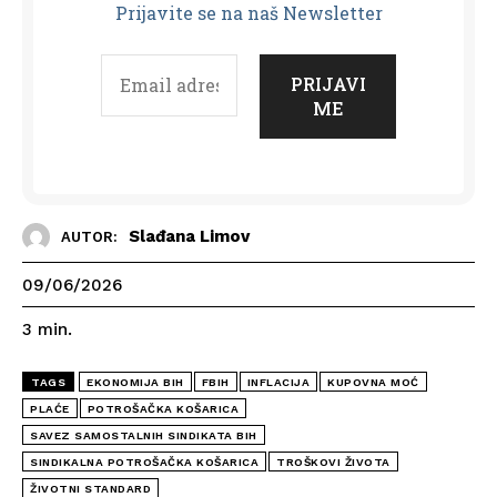
Prijavit
e se na naš Newsletter
Slađana Limov
AUTOR:
09/06/2026
3
min.
TAGS
EKONOMIJA BIH
FBIH
INFLACIJA
KUPOVNA MOĆ
PLAĆE
POTROŠAČKA KOŠARICA
SAVEZ SAMOSTALNIH SINDIKATA BIH
SINDIKALNA POTROŠAČKA KOŠARICA
TROŠKOVI ŽIVOTA
ŽIVOTNI STANDARD