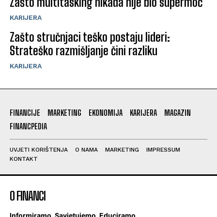
Zašto multitasking nikada nije bio supermoć
KARIJERA
Zašto stručnjaci teško postaju lideri:
Strateško razmišljanje čini razliku
KARIJERA
FINANCIJE
MARKETING
EKONOMIJA
KARIJERA
MAGAZIN
FINANCPEDIA
UVJETI KORIŠTENJA
O NAMA
MARKETING
IMPRESSUM
KONTAKT
O FINANCI
Informiramo. Savjetujemo. Educiramo.