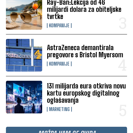
Ray-Ban:Lekcija od 46
milijardi dolara za obiteljske
tvrtke
KOMPANIJE
AstraZeneca demantirala
pregovore s Bristol Myersom
KOMPANIJE
131 milijarda eura otkriva novu
kartu europskog digitalnog
oglašavanja
MARKETING