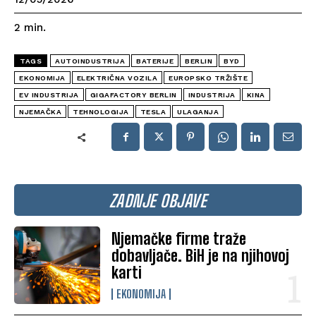
2
min.
TAGS
AUTOINDUSTRIJA
BATERIJE
BERLIN
BYD
EKONOMIJA
ELEKTRIČNA VOZILA
EUROPSKO TRŽIŠTE
EV INDUSTRIJA
GIGAFACTORY BERLIN
INDUSTRIJA
KINA
NJEMAČKA
TEHNOLOGIJA
TESLA
ULAGANJA
ZADNJE OBJAVE
Njemačke firme traže
dobavljače. BiH je na njihovoj
karti
EKONOMIJA