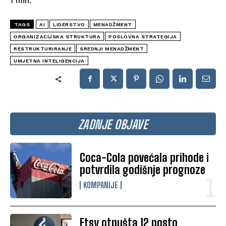
1
min.
TAGS
AI
LIDERSTVO
MENADŽMENT
ORGANIZACIJSKA STRUKTURA
POSLOVNA STRATEGIJA
RESTRUKTURIRANJE
SREDNJI MENADŽMENT
UMJETNA INTELIGENCIJA
ZADNJE OBJAVE
Coca-Cola povećala prihode i
potvrdila godišnje prognoze
KOMPANIJE
Etsy otpušta 12 posto