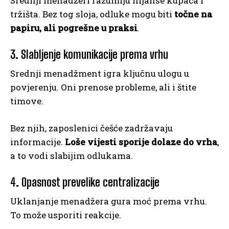
Srednji menadžeri razumiju nijanse kupaca i
tržišta. Bez tog sloja, odluke mogu biti
točne na
papiru, ali pogrešne u praksi
.
3. Slabljenje komunikacije prema vrhu
Srednji menadžment igra ključnu ulogu u
povjerenju. Oni prenose probleme, ali i štite
timove.
Bez njih, zaposlenici češće zadržavaju
informacije.
Loše vijesti sporije dolaze do vrha
,
a to vodi slabijim odlukama.
4. Opasnost prevelike centralizacije
Uklanjanje menadžera gura moć prema vrhu.
To može usporiti reakcije.