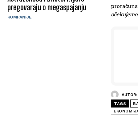
proračuns
pregovaraju o megaspajanju
očekujemo 
KOMPANIJE
AUTOR:
TAGS
B
EKONOMIJ