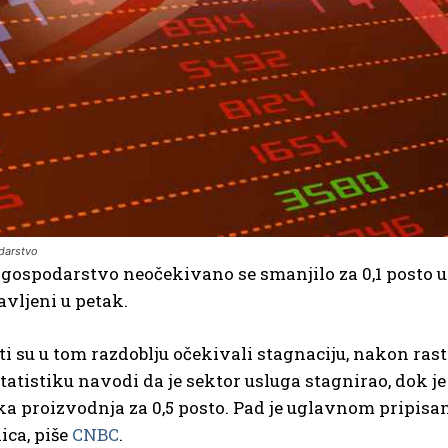
darstvo
gospodarstvo neočekivano se smanjilo za 0,1 posto u 
avljeni u petak.
 su u tom razdoblju očekivali stagnaciju, nakon rasta
tatistiku navodi da je sektor usluga stagnirao, dok je
ka proizvodnja za 0,5 posto. Pad je uglavnom pripisan 
ica, piše
CNBC
.