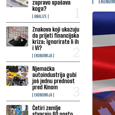
EKONOM
zapravo spašava
koga?
ANALIZE
Znakova koji ukazuju
da prijeti financijska
kriza: Ignorirate li ih
i Vi?
EKONOMIJA
Njemačka
autoindustrija gubi
još jednu prednost
pred Kinom
EKONOMIJA
Četiri zemlje
stvaraju 60 posto