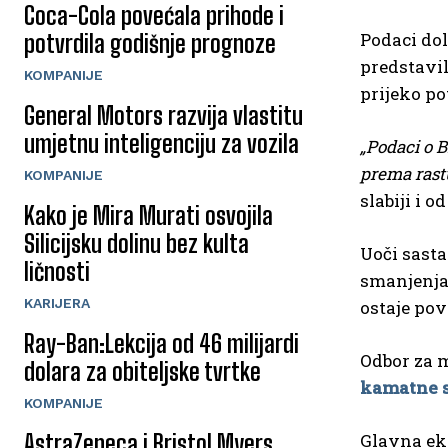
Coca-Cola povećala prihode i
Podaci dol
potvrdila godišnje prognoze
predstavil
KOMPANIJE
prijeko po
General Motors razvija vlastitu
umjetnu inteligenciju za vozila
„Podaci o 
prema rast
KOMPANIJE
slabiji i 
Kako je Mira Murati osvojila
Silicijsku dolinu bez kulta
Uoči sasta
ličnosti
smanjenja 
KARIJERA
ostaje pov
Ray-Ban:Lekcija od 46 milijardi
Odbor za m
dolara za obiteljske tvrtke
kamatne 
KOMPANIJE
AstraZeneca i Bristol Myers
Glavna eko