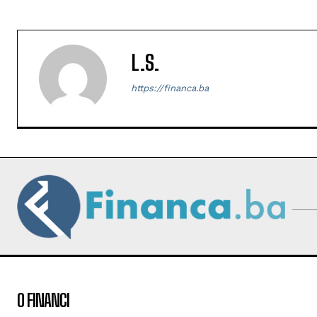
L.S.
https://financa.ba
O FINANCI