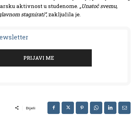
odarsku aktivnost u studenome.
„Unatoč svemu,
glavnom stagnirati“
, zaključila je.
Newsletter
Dijeli