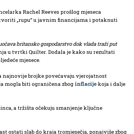
kancelarka Rachel Reeves prošlog mjeseca
voriti „rupu“ u javnim financijama i potaknuti
uočava britansko gospodarstvo dok vlada traži put
ja u tvrtki Quilter. Dodala je kako su rezultati
sljedeće mjesece.
 najnovije brojke povećavaju vjerojatnost
ja mogla biti ograničena zbog
inflacije
koja i dalje
inca, a tržišta očekuju smanjenje ključne
t ostati slab do kraja tromjesečja, ponajviše zbog