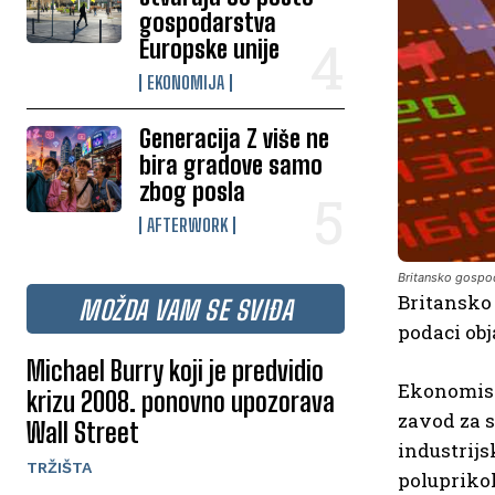
gospodarstva
Europske unije
EKONOMIJA
Generacija Z više ne
bira gradove samo
zbog posla
AFTERWORK
Britansko gospo
Britansko 
MOŽDA VAM SE SVIĐA
podaci obj
Michael Burry koji je predvidio
Ekonomisti
krizu 2008. ponovno upozorava
zavod za s
Wall Street
industrijs
TRŽIŠTA
poluprikol