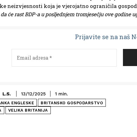
ke neizvjesnosti koja je vjerojatno ograničila gosp
da će rast BDP-a u posljednjem tromjesečju ove godine u
Prijavit
e se na naš 
L.S.
13/12/2025
1
min.
ANKA ENGLESKE
BRITANSKO GOSPODARSTVO
A
VELIKA BRITANIJA