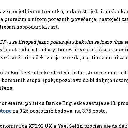
aze u osjetljivom trenutku, nakon što je britanska 
a proračun s nizom poreznih povećanja, nastojeći zat
treban gospodarski rast.
BDP-u za listopad jasno pokazuju s kakvim se izazovima s
u“
, istaknula je Lindsay James, investicijska strategin
od već sniženih očekivanja te ne daju optimizam ni za 
nka Banke Engleske sljedeći tjedan, James smatra da
kamatnih stopa. Ipak, upozorava da bi daljnja rezan
išena.
onetarnu politiku Banke Engleske sastaje se 18. pros
stope
za 0,25 postotnih bodova, na 3,75 posto.
nomistica KPMG UK-a Yael Selfin procjenjuje da će ras