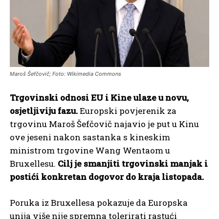
Maroš Šefčovič; Foto: Wikimedia Commons
Trgovinski odnosi EU i Kine ulaze u novu,
osjetljiviju fazu.
Europski povjerenik za
trgovinu Maroš Šefčovič najavio je put u Kinu
ove jeseni nakon sastanka s kineskim
ministrom trgovine Wang Wentaom u
Bruxellesu.
Cilj je smanjiti trgovinski manjak i
postići konkretan dogovor do kraja listopada.
Poruka iz Bruxellesa pokazuje da Europska
unija više nije spremna tolerirati rastući