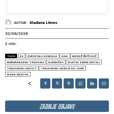
Slađana Limov
AUTOR:
30/06/2026
2
min.
TAGS
EU
EUROPSKA KOMISIJA
KINA
MAROŠ ŠEFČOVIČ
MEĐUNARODNA TRGOVINA
NJEMAČKA
RIJETKI ZEMNI METALI
TRGOVINSKI DEFICIT
TRGOVINSKI ODNOSI EU I KINE
WANG WENTAO
ZADNJE OBJAVE