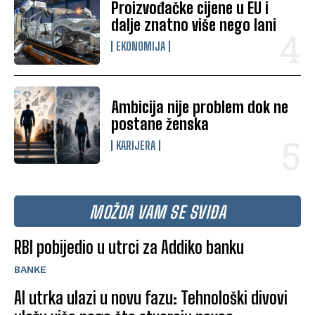
Proizvođačke cijene u EU i
dalje znatno više nego lani
EKONOMIJA
Ambicija nije problem dok ne
postane ženska
KARIJERA
MOŽDA VAM SE SVIĐA
RBI pobijedio u utrci za Addiko banku
BANKE
AI utrka ulazi u novu fazu: Tehnološki divovi