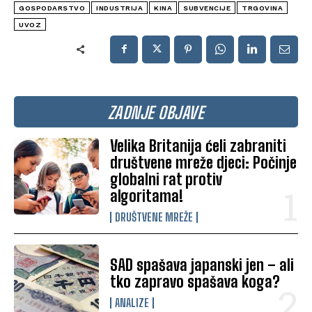
GOSPODARSTVO
INDUSTRIJA
KINA
SUBVENCIJE
TRGOVINA
UVOZ
ZADNJE OBJAVE
Velika Britanija ćeli zabraniti
društvene mreže djeci: Počinje
globalni rat protiv
algoritama!
DRUŠTVENE MREŽE
SAD spašava japanski jen – ali
tko zapravo spašava koga?
ANALIZE