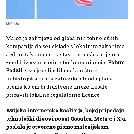
Malezija
Malezija zahtijeva od globalnih tehnoloških
kompanija da se usklade s lokalnim zakonima.
Jedino tako mogu nastaviti s poslovanjem u
zemlji, izjavio je ministar komunikacija
Fahmi
Fadzil
. Ovo je uslijedilo nakon što je
industrijska grupa zatražila odgodu plana
prema kojem bi društvene mreže trebale
pribaviti lokalne regulatorne licence.
Azijska internetska koalicija, kojoj pripadaju
tehnološki divovi poput Googlea, Meta-e i X-a,
poslala je otvoreno pismo malezijskom