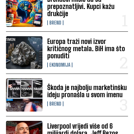
prepoznatljivi. Kupci kažu
drukčije
BREND
Europa traži novi izvor
kritičnog metala. BiH ima što
ponuditi
EKONOMIJA
Škoda je najbolju marketinšku
ideju pronašla u svom imenu
BREND
Liverpool vrijedi više od 6
milijardi dolara. Jeff Bezos