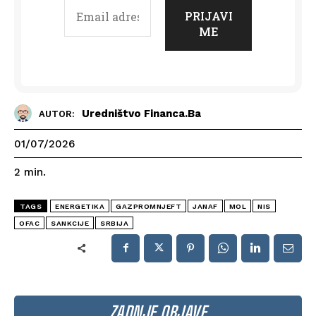
Uredništvo Financa.ba
AUTOR:
01/07/2026
2
min.
TAGS
ENERGETIKA
GAZPROMNJEFT
JANAF
MOL
NIS
OFAC
SANKCIJE
SRBIJA
ZADNJE OBJAVE