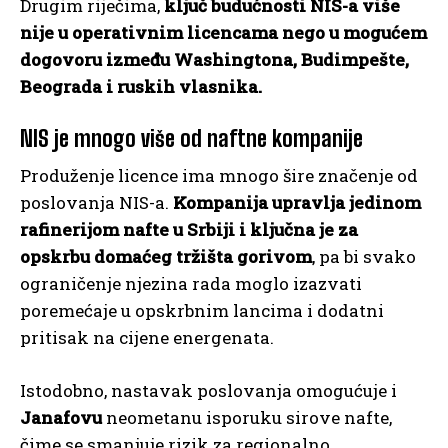
Drugim riječima,
ključ budućnosti NIS-a više
nije u operativnim licencama nego u mogućem
dogovoru između Washingtona, Budimpešte,
Beograda i ruskih vlasnika.
NIS je mnogo više od naftne kompanije
Produženje licence ima mnogo šire značenje od
poslovanja NIS-a.
Kompanija upravlja jedinom
rafinerijom nafte u Srbiji i ključna je za
opskrbu domaćeg tržišta gorivom
, pa bi svako
ograničenje njezina rada moglo izazvati
poremećaje u opskrbnim lancima i dodatni
pritisak na cijene energenata.
Istodobno, nastavak poslovanja omogućuje i
Janafovu
neometanu isporuku sirove nafte,
čime se smanjuje rizik za regionalno