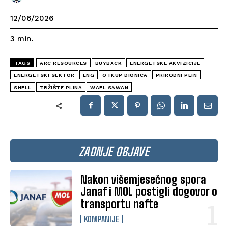
12/06/2026
3
min.
TAGS
ARC RESOURCES
BUYBACK
ENERGETSKE AKVIZICIJE
ENERGETSKI SEKTOR
LNG
OTKUP DIONICA
PRIRODNI PLIN
SHELL
TRŽIŠTE PLINA
WAEL SAWAN
ZADNJE OBJAVE
Nakon višemjesečnog spora
Janaf i MOL postigli dogovor o
transportu nafte
KOMPANIJE