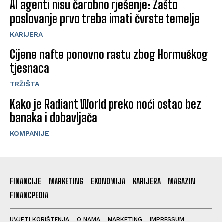
AI agenti nisu čarobno rješenje: Zašto
poslovanje prvo treba imati čvrste temelje
KARIJERA
Cijene nafte ponovno rastu zbog Hormuškog
tjesnaca
TRŽIŠTA
Kako je Radiant World preko noći ostao bez
banaka i dobavljača
KOMPANIJE
FINANCIJE
MARKETING
EKONOMIJA
KARIJERA
MAGAZIN
FINANCPEDIA
UVJETI KORIŠTENJA
O NAMA
MARKETING
IMPRESSUM