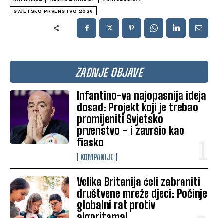
SVJETSKO PRVENSTVO 2026
ZADNJE OBJAVE
Infantino-va najopasnija ideja
dosad: Projekt koji je trebao
promijeniti Svjetsko
prvenstvo – i završio kao
fiasko
KOMPANIJE
Velika Britanija ćeli zabraniti
društvene mreže djeci: Počinje
globalni rat protiv
algoritama!