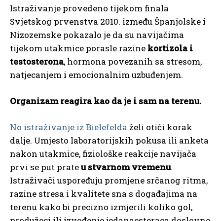
Istraživanje provedeno tijekom finala
Svjetskog prvenstva 2010. između Španjolske i
Nizozemske pokazalo je da su navijačima
tijekom utakmice porasle razine
kortizola i
testosterona
, hormona povezanih sa stresom,
natjecanjem i emocionalnim uzbuđenjem.
Organizam reagira kao da je i sam na terenu.
No istraživanje iz Bielefelda
želi otići korak
dalje. Umjesto laboratorijskih pokusa ili anketa
nakon utakmice, fiziološke reakcije navijača
prvi se put prate
u stvarnom vremenu
.
Istraživači uspoređuju promjene srčanog ritma,
razine stresa i kvalitete sna s događajima na
terenu kako bi precizno izmjerili koliko gol,
produžeci ili izvođenje jedanaesteraca doslovno