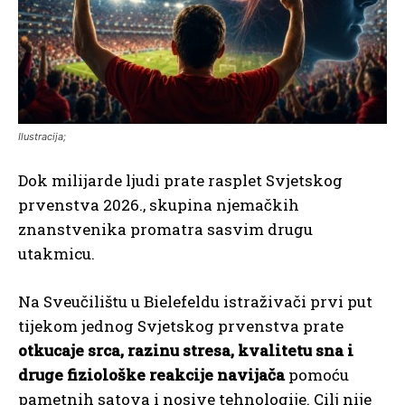
Ilustracija;
Dok milijarde ljudi prate rasplet Svjetskog
prvenstva 2026., skupina njemačkih
znanstvenika promatra sasvim drugu
utakmicu.
Na Sveučilištu u Bielefeldu istraživači prvi put
tijekom jednog Svjetskog prvenstva prate
otkucaje srca, razinu stresa, kvalitetu sna i
druge fiziološke reakcije navijača
pomoću
pametnih satova i nosive tehnologije. Cilj nije