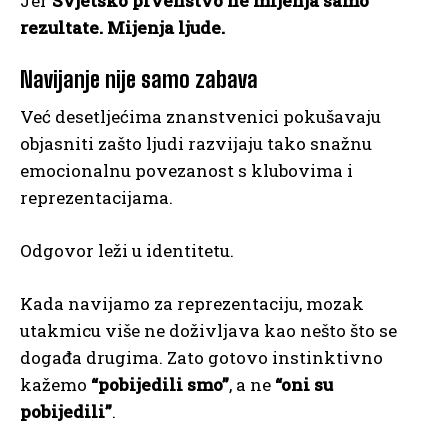
Jer
Svjetsko prvenstvo ne mijenja samo
rezultate. Mijenja ljude.
Navijanje nije samo zabava
Već desetljećima znanstvenici pokušavaju
objasniti zašto ljudi razvijaju tako snažnu
emocionalnu povezanost s klubovima i
reprezentacijama.
Odgovor leži u identitetu.
Kada navijamo za reprezentaciju, mozak
utakmicu više ne doživljava kao nešto što se
događa drugima. Zato gotovo instinktivno
kažemo
“pobijedili smo”
, a ne
“oni su
pobijedili”
.