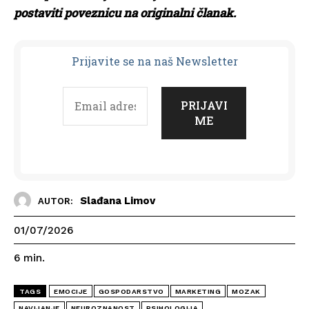
postaviti poveznicu na originalni članak.
Prijavit
e se na naš Newsletter
Slađana Limov
AUTOR:
01/07/2026
6
min.
TAGS
EMOCIJE
GOSPODARSTVO
MARKETING
MOZAK
NAVIJANJE
NEUROZNANOST
PSIHOLOGIJA