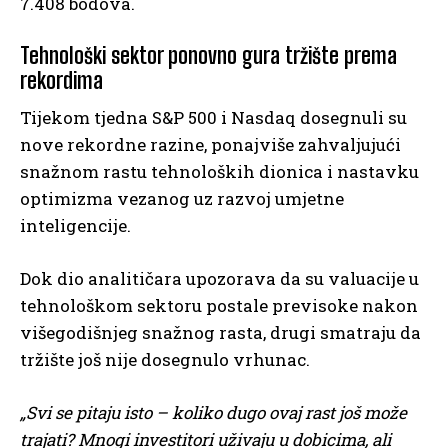
7.408 bodova.
Tehnološki sektor ponovno gura tržište prema
rekordima
Tijekom tjedna S&P 500 i Nasdaq dosegnuli su
nove rekordne razine, ponajviše zahvaljujući
snažnom rastu tehnoloških dionica i nastavku
optimizma vezanog uz razvoj umjetne
inteligencije.
Dok dio analitičara upozorava da su valuacije u
tehnološkom sektoru postale previsoke nakon
višegodišnjeg snažnog rasta, drugi smatraju da
tržište još nije dosegnulo vrhunac.
„Svi se pitaju isto – koliko dugo ovaj rast još može
trajati? Mnogi investitori uživaju u dobicima, ali