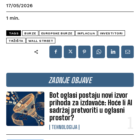
17/05/2026
1
min.
TAGS
BURZE
EUROPSKE BURZE
INFLACIJA
INVESTITORI
TRŽIŠTA
WALL STREET
ZADNJE OBJAVE
Bot oglasi postaju novi izvor
prihoda za izdavače: Hoće li AI
sadržaj pretvoriti u oglasni
prostor?
TEHNOLOGIJA