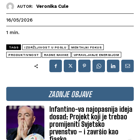
Veronika Cule
AUTOR:
16/05/2026
1
min.
TAGS
IZDRŽLJIVOST U POSLU
MENTALNI FOKUS
PRODUKTIVNOST
RADNE NAVIKE
UPRAVLJANJE ENERGIJOM
ZADNJE OBJAVE
Infantino-va najopasnija ideja
dosad: Projekt koji je trebao
promijeniti Svjetsko
prvenstvo – i završio kao
fiasko