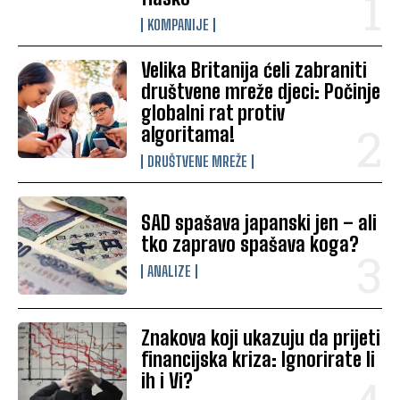
KOMPANIJE
Velika Britanija ćeli zabraniti
društvene mreže djeci: Počinje
globalni rat protiv
algoritama!
DRUŠTVENE MREŽE
SAD spašava japanski jen – ali
tko zapravo spašava koga?
ANALIZE
Znakova koji ukazuju da prijeti
financijska kriza: Ignorirate li
ih i Vi?