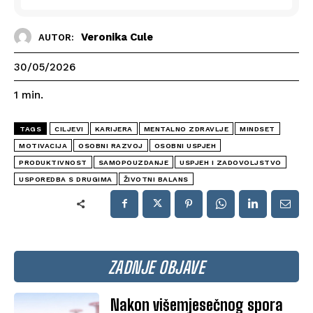
Veronika Cule
AUTOR:
30/05/2026
1
min.
TAGS
CILJEVI
KARIJERA
MENTALNO ZDRAVLJE
MINDSET
MOTIVACIJA
OSOBNI RAZVOJ
OSOBNI USPJEH
PRODUKTIVNOST
SAMOPOUZDANJE
USPJEH I ZADOVOLJSTVO
USPOREDBA S DRUGIMA
ŽIVOTNI BALANS
ZADNJE OBJAVE
Nakon višemjesečnog spora