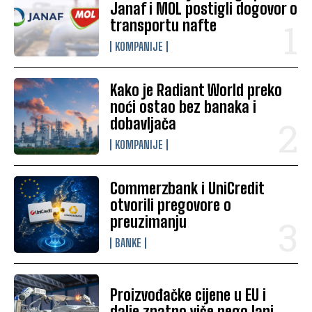
Janaf i MOL postigli dogovor o
transportu nafte
KOMPANIJE
Kako je Radiant World preko
noći ostao bez banaka i
dobavljača
KOMPANIJE
Commerzbank i UniCredit
otvorili pregovore o
preuzimanju
BANKE
Proizvođačke cijene u EU i
dalje znatno više nego lani