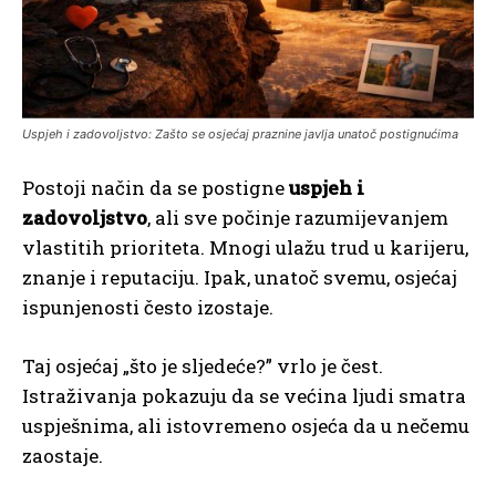
Uspjeh i zadovoljstvo: Zašto se osjećaj praznine javlja unatoč postignućima
Postoji način da se postigne
uspjeh i
zadovoljstvo
, ali sve počinje razumijevanjem
vlastitih prioriteta. Mnogi ulažu trud u karijeru,
znanje i reputaciju. Ipak, unatoč svemu, osjećaj
ispunjenosti često izostaje.
Taj osjećaj „što je sljedeće?” vrlo je čest.
Istraživanja pokazuju da se većina ljudi smatra
uspješnima, ali istovremeno osjeća da u nečemu
zaostaje.