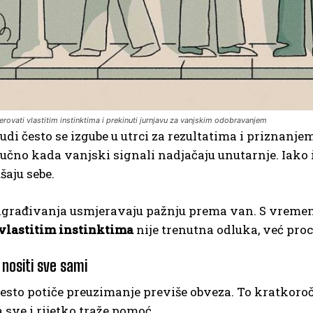
rovati vlastitim instinktima i prekinuti jurnjavu za vanjskim odobravanjem
judi često se izgube u utrci za rezultatima i priznanje
jučno kada vanjski signali nadjačaju unutarnje. Iako
šaju sebe.
agrađivanja usmjeravaju pažnju prema van. S vremeno
 vlastitim instinktima
nije trenutna odluka, već pro
 nositi sve sami
esto potiče preuzimanje previše obveza. To kratkoročn
a sve i rijetko traže pomoć.