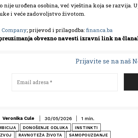
to nije urođena osobina, već vještina koja se razvija
luke i veće zadovoljstvo životom.
t Company
; prijevod i prilagodba:
financa.ba
preuzimanja obvezno navesti izravni link na člana
Prijavit
e se na naš 
Veronika Cule
30/05/2026
1
min.
MBICIJA
DONOŠENJE ODLUKA
INSTINKTI
AZVOJ
RAVNOTEŽA ŽIVOTA
SAMOPOUZDANJE