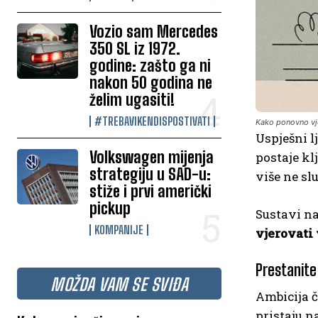
Vozio sam Mercedes
350 SL iz 1972.
godine: zašto ga ni
nakon 50 godina ne
želim ugasiti!
#TREBAVIKENDISPOSTIVATI
Kako ponovno vje
Uspješni l
Volkswagen mijenja
postaje kl
strategiju u SAD-u:
više ne slu
stiže i prvi američki
pickup
Sustavi n
KOMPANIJE
vjerovati
Prestanite
MOŽDA VAM SE SVIĐA
Ambicija č
pristaju n