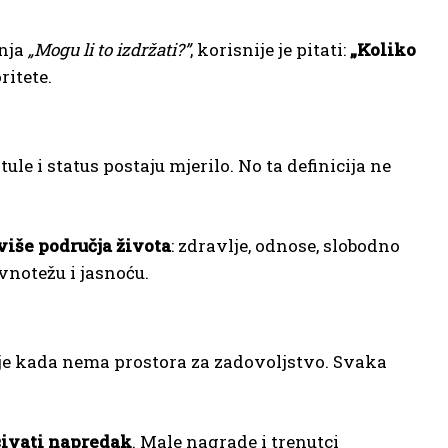
anja
„Mogu li to izdržati?”
, korisnije je pitati:
„Koliko
ritete.
ule i status postaju mjerilo. No ta definicija ne
više područja života
: zdravlje, odnose, slobodno
vnotežu i jasnoću.
aje kada nema prostora za zadovoljstvo. Svaka
ćivati napredak
. Male nagrade i trenutci