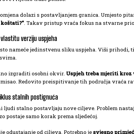
romjena dolazi s postavljanjem granica. Umjesto pit
 koštati?”
. Takav pristup vraća fokus na stvarne prio
 vlastitu verziju uspjeha
sto nameće jedinstvenu sliku uspjeha. Viši prihodi, tit
svima.
žno izgraditi osobni okvir.
Uspjeh treba mjeriti kroz 
smisao. Redovito preispitivanje tih područja vraća ra
ciklus stalnih postignuća
 ljudi stalno postavljaju nove ciljeve. Problem nast
zo postaje samo korak prema sljedećoj.
ije odustajanje od ciljeva. Potrebno je
svjesno primje