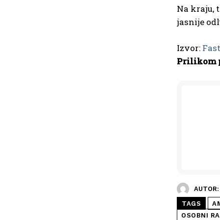
Na kraju, 
jasnije od
Izvor:
Fas
Prilikom 
AUTOR:
TAGS
A
OSOBNI R