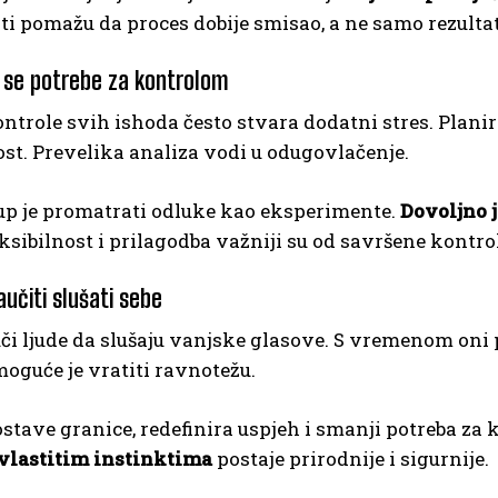
i pomažu da proces dobije smisao, a ne samo rezultat
 se potrebe za kontrolom
ntrole svih ishoda često stvara dodatni stres. Planir
st. Prevelika analiza vodi u odugovlačenje.
tup je promatrati odluke kao eksperimente.
Dovoljno j
eksibilnost i prilagodba važniji su od savršene kontro
učiti slušati sebe
či ljude da slušaju vanjske glasove. S vremenom oni
oguće je vratiti ravnotežu.
stave granice, redefinira uspjeh i smanji potreba za
 vlastitim instinktima
postaje prirodnije i sigurnije.