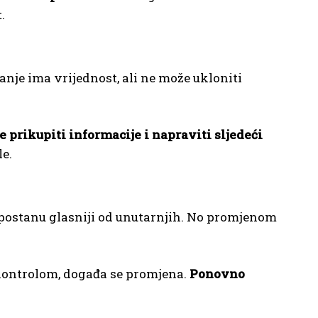
.
anje ima vrijednost, ali ne može ukloniti
e prikupiti informacije i napraviti sljedeći
le.
 postanu glasniji od unutarnjih. No promjenom
 kontrolom, događa se promjena.
Ponovno