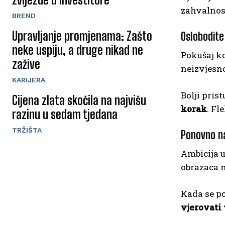
zahvalnost
BREND
Upravljanje promjenama: Zašto
Oslobodite
neke uspiju, a druge nikad ne
Pokušaj ko
zažive
neizvjesno
KARIJERA
Bolji pris
Cijena zlata skočila na najvišu
korak
. Fl
razinu u sedam tjedana
TRŽIŠTA
Ponovno na
Ambicija u
obrazaca m
Kada se po
vjerovati