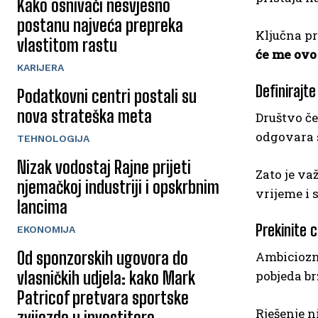
Kako osnivači nesvjesno
postanu najveća prepreka
Ključna p
vlastitom rastu
će me ovo
KARIJERA
Definirajte
Podatkovni centri postali su
nova strateška meta
Društvo če
odgovara 
TEHNOLOGIJA
Nizak vodostaj Rajne prijeti
Zato je va
njemačkoj industriji i opskrbnim
vrijeme i 
lancima
Prekinite 
EKONOMIJA
Od sponzorskih ugovora do
Ambiciozni
pobjeda br
vlasničkih udjela: kako Mark
Patricof pretvara sportske
Rješenje n
zvijezde u investitore