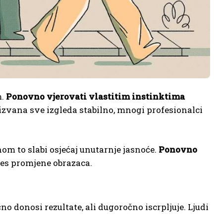
m.
Ponovno vjerovati vlastitim instinktima
 izvana sve izgleda stabilno, mnogi profesionalci
m to slabi osjećaj unutarnje jasnoće.
Ponovno
ces promjene obrazaca.
o donosi rezultate, ali dugoročno iscrpljuje. Ljudi