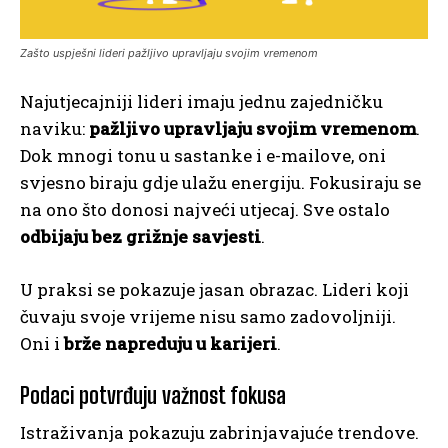
Zašto uspješni lideri pažljivo upravljaju svojim vremenom
Najutjecajniji lideri imaju jednu zajedničku
naviku:
pažljivo upravljaju svojim vremenom
.
Dok mnogi tonu u sastanke i e-mailove, oni
svjesno biraju gdje ulažu energiju. Fokusiraju se
na ono što donosi najveći utjecaj. Sve ostalo
odbijaju bez grižnje savjesti
.
U praksi se pokazuje jasan obrazac. Lideri koji
čuvaju svoje vrijeme nisu samo zadovoljniji.
Oni i
brže napreduju u karijeri
.
Podaci potvrđuju važnost fokusa
Istraživanja pokazuju zabrinjavajuće trendove.