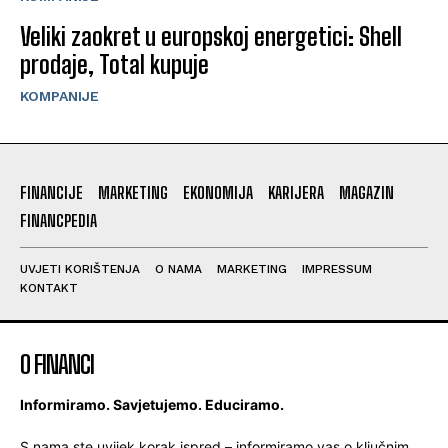
Veliki zaokret u europskoj energetici: Shell
prodaje, Total kupuje
KOMPANIJE
FINANCIJE
MARKETING
EKONOMIJA
KARIJERA
MAGAZIN
FINANCPEDIA
UVJETI KORIŠTENJA
O NAMA
MARKETING
IMPRESSUM
KONTAKT
O FINANCI
Informiramo. Savjetujemo. Educiramo.
S nama ste uvijek korak ispred – informiramo vas o ključnim