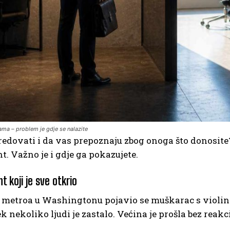
ama – problem je gdje se nalazite
redovati i da vas prepoznaju zbog onoga što donosite?
nt. Važno je i gdje ga pokazujete.
 koji je sve otkrio
 metroa u Washingtonu pojavio se muškarac s violino
k nekoliko ljudi je zastalo. Većina je prošla bez reakci