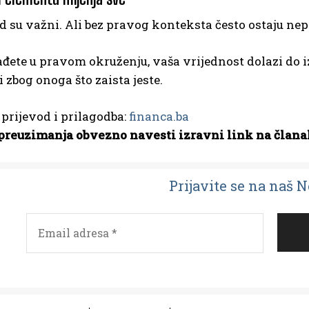
ad su važni. Ali bez pravog konteksta često ostaju nep
đete u pravom okruženju, vaša vrijednost dolazi do iz
 zbog onoga što zaista jeste.
; prijevod i prilagodba:
financa.ba
preuzimanja obvezno navesti izravni link na člana
Prijavit
e se na naš 