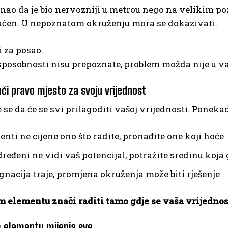
iznao da je bio nervozniji u metrou nego na velikim p
aćen. U nepoznatom okruženju mora se dokazivati.
i za posao.
posobnosti nisu prepoznate, problem možda nije u va
ći pravo mjesto za svoju vrijednost
 se da će se svi prilagoditi vašoj vrijednosti. Poneka
enti ne cijene ono što radite, pronađite one koji hoće
ređeni ne vidi vaš potencijal, potražite sredinu koja
gnacija traje, promjena okruženja može biti rješenje
m elementu znači raditi tamo gdje se vaša vrijednost
m elementu mijenja sve