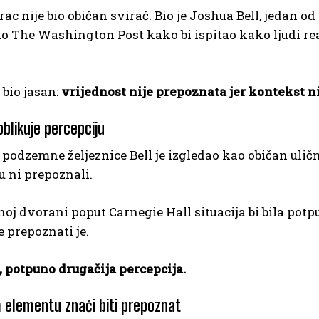
ac nije bio običan svirač. Bio je Joshua Bell, jedan od
ao The Washington Post kako bi ispitao kako ljudi r
.
 bio jasan:
vrijednost nije prepoznata jer kontekst ni
oblikuje percepciju
 podzemne željeznice Bell je izgledao kao običan ulič
su ni prepoznali.
oj dvorani poput Carnegie Hall situacija bi bila potp
 prepoznati je.
t, potpuno drugačija percepcija.
m elementu znači biti prepoznat