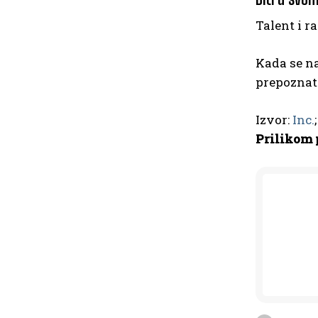
Talent i r
Kada se na
prepoznati
Izvor:
Inc.
Prilikom 