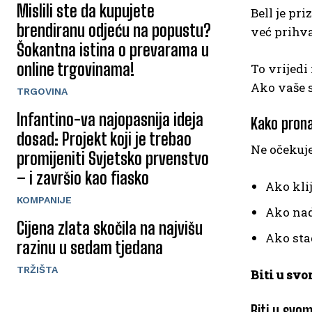
Mislili ste da kupujete
Bell je pr
brendiranu odjeću na popustu?
već prihv
Šokantna istina o prevarama u
online trgovinama!
To vrijedi 
Ako vaše s
TRGOVINA
Infantino-va najopasnija ideja
Kako prona
dosad: Projekt koji je trebao
Ne očekuje
promijeniti Svjetsko prvenstvo
– i završio kao fiasko
Ako klij
KOMPANIJE
Ako nad
Cijena zlata skočila na najvišu
Ako sta
razinu u sedam tjedana
TRŽIŠTA
Biti u svo
Biti u svo