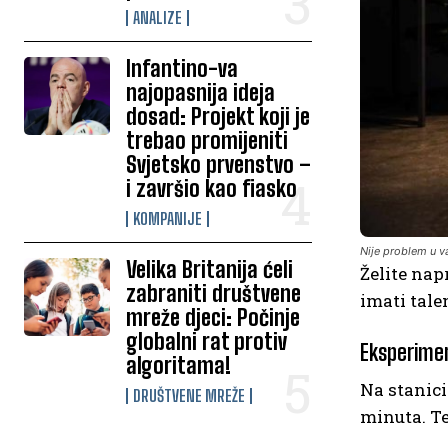
ANALIZE
Infantino-va
najopasnija ideja
dosad: Projekt koji je
trebao promijeniti
Svjetsko prvenstvo –
i završio kao fiasko
KOMPANIJE
Nije problem u v
Velika Britanija ćeli
Želite nap
zabraniti društvene
imati tale
mreže djeci: Počinje
globalni rat protiv
Eksperiment
algoritama!
Na stanici
DRUŠTVENE MREŽE
minuta. Te