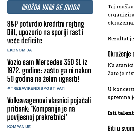
MOŽDA VAM SE SVIĐA
Taj muškar
organizir
okruženja
S&P potvrdio kreditni rejting
BiH, upozorio na sporiji rast i
Rezultat je
veće deficite
EKONOMIJA
Okruženje 
Vozio sam Mercedes 350 SL iz
Na stanici
1972. godine: zašto ga ni nakon
Zato je ni
50 godina ne želim ugasiti!
U koncertn
#TREBAVIKENDISPOSTIVATI
spremna je
Volkswagenovi vlasnici pojačali
pritisak: ‘Kompanija je na
Isti talen
povijesnoj prekretnici’
KOMPANIJE
Biti u svo