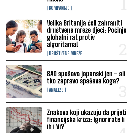
KOMPANIJE
Velika Britanija ćeli zabraniti
društvene mreže djeci: Počinje
globalni rat protiv
algoritama!
DRUŠTVENE MREŽE
SAD spašava japanski jen – ali
tko zapravo spašava koga?
ANALIZE
Znakova koji ukazuju da prijeti
financijska kriza: Ignorirate li
ih i Vi?