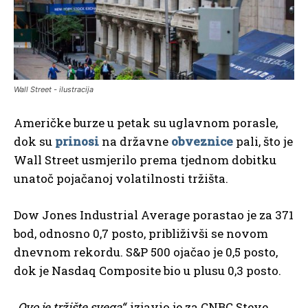
Wall Street - ilustracija
Američke burze u petak su uglavnom porasle,
dok su
prinosi
na državne
obveznice
pali, što je
Wall Street usmjerilo prema tjednom dobitku
unatoč pojačanoj volatilnosti tržišta.
Dow Jones Industrial Average porastao je za 371
bod, odnosno 0,7 posto, približivši se novom
dnevnom rekordu. S&P 500 ojačao je 0,5 posto,
dok je Nasdaq Composite bio u plusu 0,3 posto.
„Ovo je tržište svega“
, izjavio je za CNBC Steve