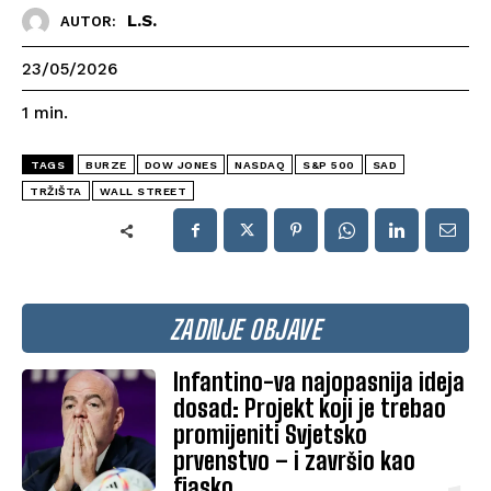
L.S.
AUTOR:
23/05/2026
1
min.
TAGS
BURZE
DOW JONES
NASDAQ
S&P 500
SAD
TRŽIŠTA
WALL STREET
ZADNJE OBJAVE
Infantino-va najopasnija ideja
dosad: Projekt koji je trebao
promijeniti Svjetsko
prvenstvo – i završio kao
fiasko