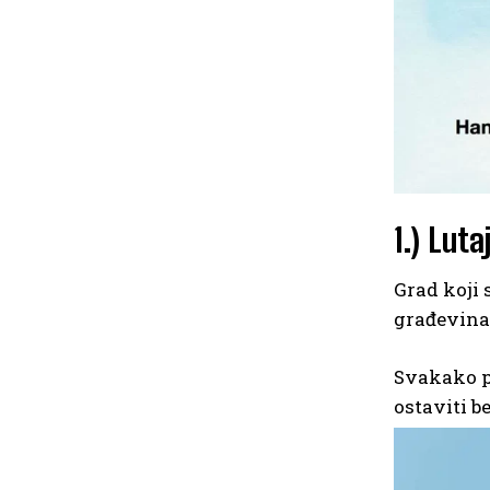
1.) Luta
Grad koji 
građevina 
Svakako po
ostaviti b