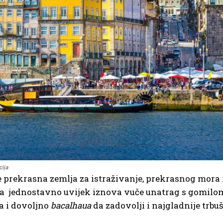
cija
e prekrasna zemlja za istraživanje, prekrasnog mora i
ja jednostavno uvijek iznova vuče unatrag s gomil
 i dovoljno
bacalhaua
da zadovolji i najgladnije trbuš