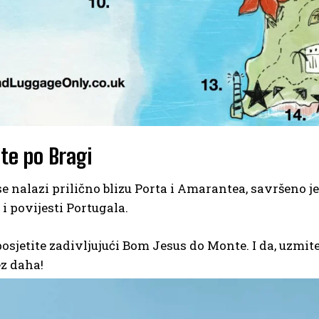
jte po Bragi
se nalazi prilično blizu Porta i Amarantea, savršeno j
i povijesti Portugala.
sjetite zadivljujući Bom Jesus do Monte. I da, uzmite
ez daha!