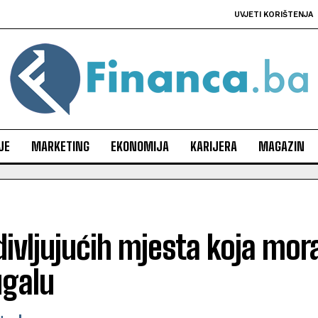
UVJETI KORIŠTENJA
JE
MARKETING
EKONOMIJA
KARIJERA
MAGAZIN
divljujućih mjesta koja mora
ugalu