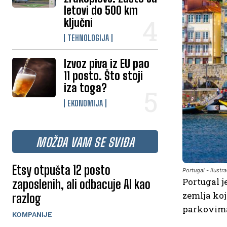
letovi do 500 km
ključni
TEHNOLOGIJA
Izvoz piva iz EU pao
11 posto. Što stoji
iza toga?
EKONOMIJA
MOŽDA VAM SE SVIĐA
Etsy otpušta 12 posto
Portugal - ilustra
Portugal j
zaposlenih, ali odbacuje AI kao
zemlja ko
razlog
parkovima
KOMPANIJE