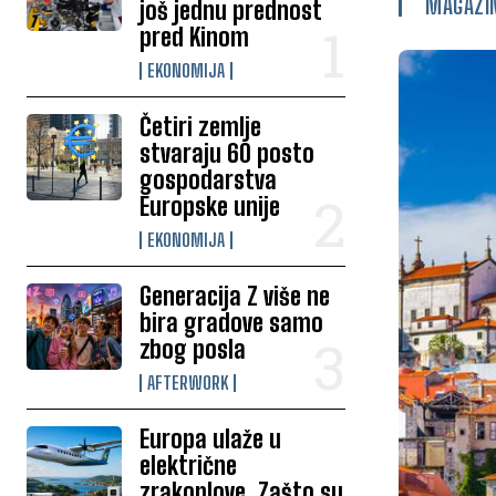
MAGAZI
još jednu prednost
pred Kinom
EKONOMIJA
Četiri zemlje
stvaraju 60 posto
gospodarstva
Europske unije
EKONOMIJA
Generacija Z više ne
bira gradove samo
zbog posla
AFTERWORK
Europa ulaže u
električne
zrakoplove. Zašto su