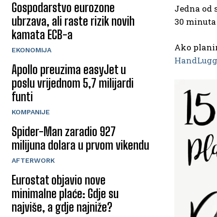
Gospodarstvo eurozone
Jedna od s
ubrzava, ali raste rizik novih
30 minuta 
kamata ECB-a
Ako planir
EKONOMIJA
HandLugg
Apollo preuzima easyJet u
poslu vrijednom 5,7 milijardi
funti
KOMPANIJE
Spider-Man zaradio 927
milijuna dolara u prvom vikendu
AFTERWORK
Eurostat objavio nove
minimalne plaće: Gdje su
najviše, a gdje najniže?