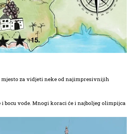
e mjesto za vidjeti neke od najimpresivnijih
 i bocu vode. Mnogi koraci će i najboljeg olimpijca