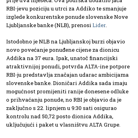
prije dva mjeseca. Ova podrška dodatno jača
RBI-jevu poziciju u utrci za Addiko te smanjuje
izglede konkurentske ponude slovenske Nove
Ljubljanske banke (NLB), prenosi
Lider
.
Istodobno je NLB na Ljubljanskoj burzi objavio
novo povećanje ponuđene cijene za dionicu
Addika na 37 eura. Ipak, unatoč financijski
atraktivnijoj ponudi, potvrda ALTA-ine potpore
RBI-ju predstavlja značajan udarac ambicijama
slovenske banke. Dioničari Addika sada imaju
mogućnost promijeniti ranije donesene odluke
o prihvaćanju ponude, no RBI je objavio da je
zaključno s 22. lipnjem u 9:30 sati osigurao
kontrolu nad 50,72 posto dionica Addika,
uključujući i paket u vlasništvu ALTA Grupe.