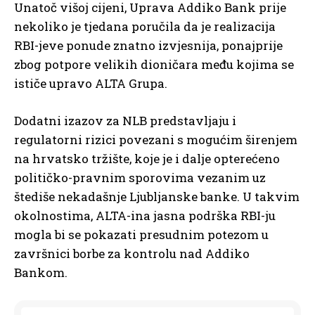
Unatoč višoj cijeni, Uprava Addiko Bank prije
nekoliko je tjedana poručila da je realizacija
RBI-jeve ponude znatno izvjesnija, ponajprije
zbog potpore velikih dioničara među kojima se
ističe upravo ALTA Grupa.
Dodatni izazov za NLB predstavljaju i
regulatorni rizici povezani s mogućim širenjem
na hrvatsko tržište, koje je i dalje opterećeno
političko-pravnim sporovima vezanim uz
štediše nekadašnje Ljubljanske banke. U takvim
okolnostima, ALTA-ina jasna podrška RBI-ju
mogla bi se pokazati presudnim potezom u
završnici borbe za kontrolu nad Addiko
Bankom.