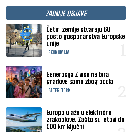
ZADNJE OBJAVE
Četiri zemlje stvaraju 60
posto gospodarstva Europske
unije
EKONOMIJA
Generacija Z više ne bira
gradove samo zbog posla
AFTERWORK
Europa ulaže u električne
zrakoplove. Zašto su letovi do
500 km ključni