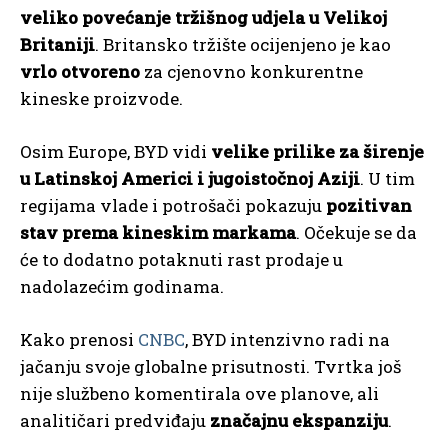
veliko povećanje tržišnog udjela u Velikoj
Britaniji
. Britansko tržište ocijenjeno je kao
vrlo otvoreno
za cjenovno konkurentne
kineske proizvode.
Osim Europe, BYD vidi
velike prilike za širenje
u Latinskoj Americi i jugoistočnoj Aziji
. U tim
regijama vlade i potrošači pokazuju
pozitivan
stav prema kineskim markama
. Očekuje se da
će to dodatno potaknuti rast prodaje u
nadolazećim godinama.
Kako prenosi
CNBC
, BYD intenzivno radi na
jačanju svoje globalne prisutnosti. Tvrtka još
nije službeno komentirala ove planove, ali
analitičari predviđaju
značajnu ekspanziju
.