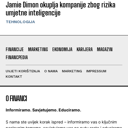
Jamie Dimon okuplja kompanije zbog rizika
umjetne inteligencije
TEHNOLOGIJA
FINANCIJE
MARKETING
EKONOMIJA
KARIJERA
MAGAZIN
FINANCPEDIA
UVJETI KORIŠTENJA
O NAMA
MARKETING
IMPRESSUM
KONTAKT
O FINANCI
Informiramo. Savjetujemo. Educiramo.
S nama ste uvijek korak ispred – informiramo vas o ključnim
poslovnim temama, savjetujemo vas na putu rasta i educiramo