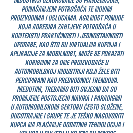
INDUSTRIJI UZROKOVANE SU PANDEMIJOM,
PONAŠANJEM POTROŠAČA TE NOVIM
PROIZVODIMA I USLUGAMA. AGILNOST PONUDE
KOJA ADRESIRA ZAHTJEVE POTROŠAČA U
KONTEKSTU PRAKTIČNOSTI I JEDNOSTAVNOSTI
UPORABE, KAO ŠTO SU VIRTUALNA KUPNJA I
APLIKACIJE ZA MOBILNOST, MOŽE SE POKAZATI
KORISNIM ZA ONE PROIZVOĐAČE U
AUTOMOBILSKOJ INDUSTRIJI KOJI ŽELE BITI
PERCIPIRANI KAO PREDVODNICI TRENDOVA.
MEĐUTIM, TREBAMO BITI SVJESNI DA SU
PROMJENE POSTOJEĆIH NAVIKA I PARADIGMI
U AUTOMOBILSKOM SEKTORU ČESTO SLOŽENE,
DUGOTRAJNE I SKUPE TE JE TEŠKO NAGOVORITI
KUPCA NA PLAĆANJE DODATNIH TEHNOLOGIJA I