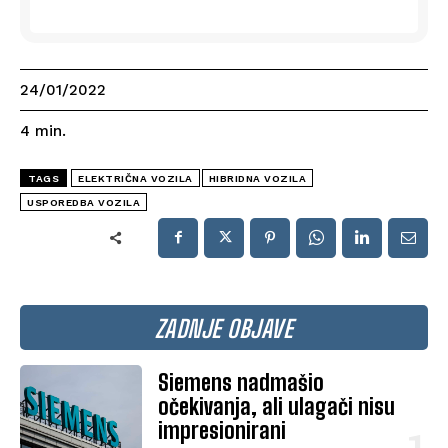
24/01/2022
4
min.
TAGS
ELEKTRIČNA VOZILA
HIBRIDNA VOZILA
USPOREDBA VOZILA
ZADNJE OBJAVE
Siemens nadmašio
očekivanja, ali ulagači nisu
impresionirani