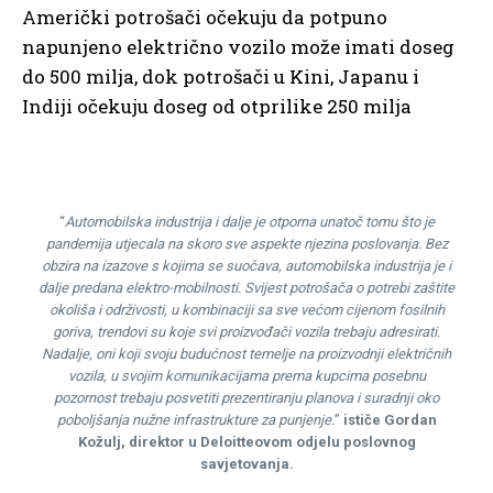
Američki potrošači očekuju da potpuno
napunjeno električno vozilo može imati doseg
do 500 milja, dok potrošači u Kini, Japanu i
Indiji očekuju doseg od otprilike 250 milja
“
Automobilska industrija i dalje je otporna unatoč tomu što je
pandemija utjecala na skoro sve aspekte njezina poslovanja. Bez
obzira na izazove s kojima se suočava, automobilska industrija je i
dalje predana elektro-mobilnosti. Svijest potrošača o potrebi zaštite
okoliša i održivosti, u kombinaciji sa sve većom cijenom fosilnih
goriva, trendovi su koje svi proizvođači vozila trebaju adresirati.
Nadalje, oni koji svoju budućnost temelje na proizvodnji električnih
vozila, u svojim komunikacijama prema kupcima posebnu
pozornost trebaju posvetiti prezentiranju planova i suradnji oko
poboljšanja nužne infrastrukture za punjenje.
”
ističe Gordan
Kožulj, direktor u Deloitteovom odjelu poslovnog
savjetovanja.