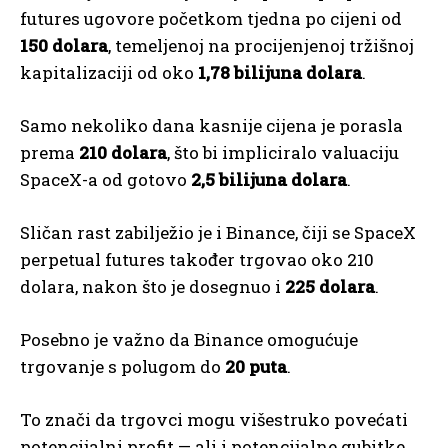
futures ugovore početkom tjedna po cijeni od
150 dolara
, temeljenoj na procijenjenoj tržišnoj
kapitalizaciji od oko
1,78 bilijuna dolara
.
Samo nekoliko dana kasnije cijena je porasla
prema
210 dolara
, što bi impliciralo valuaciju
SpaceX-a od gotovo
2,5 bilijuna dolara
.
Sličan rast zabilježio je i Binance, čiji se SpaceX
perpetual futures također trgovao oko 210
dolara, nakon što je dosegnuo i
225 dolara
.
Posebno je važno da Binance omogućuje
trgovanje s polugom do
20 puta
.
To znači da trgovci mogu višestruko povećati
potencijalni profit — ali i potencijalne gubitke.