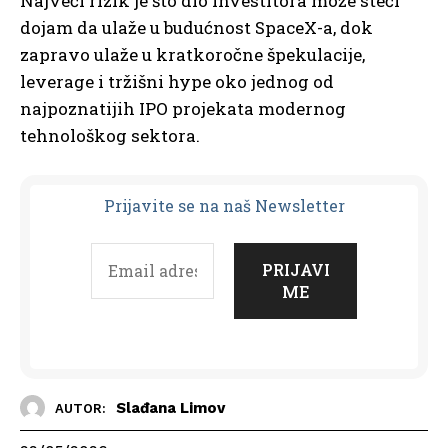
Najveći rizik je što dio investitora može steći
dojam da ulaže u budućnost SpaceX-a, dok
zapravo ulaže u kratkoročne špekulacije,
leverage i tržišni hype oko jednog od
najpoznatijih IPO projekata modernog
tehnološkog sektora.
Prijavit
e se na naš Newsletter
Slađana Limov
AUTOR: