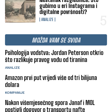
gubimo u eri Instagrama i
digitalne površnosti?
ANALIZE
MOŽDA VAM SE SVIĐA
Psihologija vodstva: Jordan Peterson otkrio
što razlikuje pravog vođu od tiranina
ANALIZE
Amazon prvi put vrijedi više od tri bilijuna
dolara
KOMPANIJE
Nakon višemjesečnog spora Janaf i MOL
postigli dogovor o transportu nafte