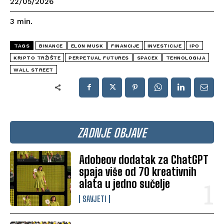
22/05/2026
3
min.
TAGS
BINANCE
ELON MUSK
FINANCIJE
INVESTICIJE
IPO
KRIPTO TRŽIŠTE
PERPETUAL FUTURES
SPACEX
TEHNOLOGIJA
WALL STREET
ZADNJE OBJAVE
Adobeov dodatak za ChatGPT
spaja više od 70 kreativnih
alata u jedno sučelje
SAVJETI