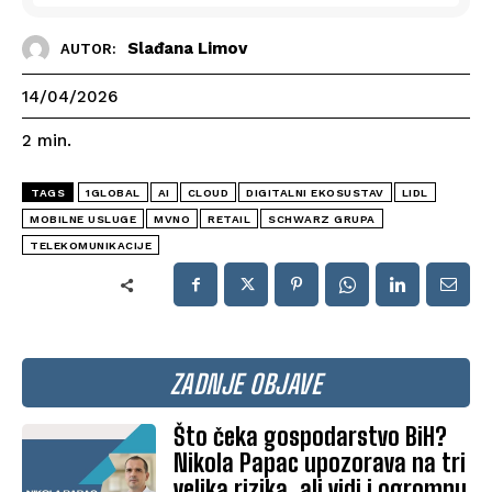
Slađana Limov
AUTOR:
14/04/2026
2
min.
TAGS
1GLOBAL
AI
CLOUD
DIGITALNI EKOSUSTAV
LIDL
MOBILNE USLUGE
MVNO
RETAIL
SCHWARZ GRUPA
TELEKOMUNIKACIJE
ZADNJE OBJAVE
Što čeka gospodarstvo BiH?
Nikola Papac upozorava na tri
velika rizika, ali vidi i ogromnu