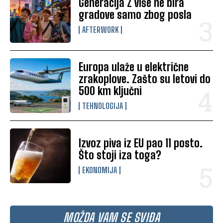
Generacija Z više ne bira
gradove samo zbog posla
AFTERWORK
Europa ulaže u električne
zrakoplove. Zašto su letovi do
500 km ključni
TEHNOLOGIJA
Izvoz piva iz EU pao 11 posto.
Što stoji iza toga?
EKONOMIJA
MOŽDA VAM SE SVIĐA