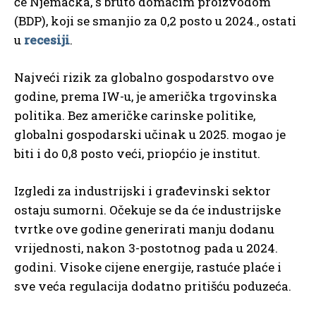
će Njemačka, s bruto domaćim proizvodom
(BDP), koji se smanjio za 0,2 posto u 2024., ostati
u
recesiji
.
Najveći rizik za globalno gospodarstvo ove
godine, prema IW-u, je američka trgovinska
politika. Bez američke carinske politike,
globalni gospodarski učinak u 2025. mogao je
biti i do 0,8 posto veći, priopćio je institut.
Izgledi za industrijski i građevinski sektor
ostaju sumorni. Očekuje se da će industrijske
tvrtke ove godine generirati manju dodanu
vrijednosti, nakon 3-postotnog pada u 2024.
godini. Visoke cijene energije, rastuće plaće i
sve veća regulacija dodatno pritišću poduzeća.